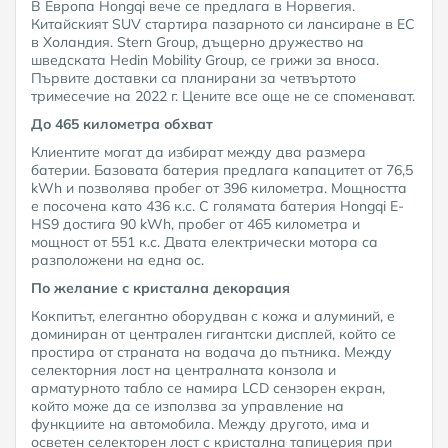
В Европа Hongqi вече се предлага в Норвегия.
Китайският SUV стартира пазарното си лансиране в ЕС
в Холандия. Stern Group, дъщерно дружество на
шведската Hedin Mobility Group, се грижи за вноса.
Първите доставки са планирани за четвъртото
тримесечие на 2022 г. Цените все още не се споменават.
До 465 километра обхват
Клиентите могат да избират между два размера
батерии. Базовата батерия предлага капацитет от 76,5
kWh и позволява пробег от 396 километра. Мощността
е посочена като 436 к.с. С голямата батерия Hongqi E-
HS9 достига 90 kWh, пробег от 465 километра и
мощност от 551 к.с. Двата електрически мотора са
разположени на една ос.
По желание с кристална декорация
Кокпитът, елегантно оборудван с кожа и алуминий, е
доминиран от централен гигантски дисплей, който се
простира от страната на водача до пътника. Между
селекторния лост на централната конзола и
арматурното табло се намира LCD сензорен екран,
който може да се използва за управление на
функциите на автомобила. Между другото, има и
осветен селекторен лост с кристална тапицерия при