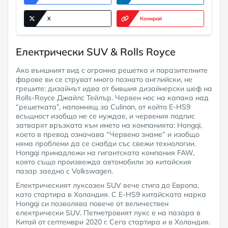
X
Копирай
Електрически SUV & Rolls Royce
Ако външният вид с огромна решетка и поразителните
фарове ви се струват много познато английски, не
грешите: дизайнът идва от бившия дизайнерски шеф на
Rolls-Royce Джайлс Тейлър. Червен нос на капака над
“решетката”, напомнящ за Culinan, от който E-HS9
всъщност изобщо не се нуждае, и червения подпис
затварят връзката към името на компанията: Hongqi,
което в превод означава “Червено знаме” и изобщо
няма проблеми да се снабди със свежи технологии.
Hongqi принадлежи на гигантската компания FAW,
която също произвежда автомобили за китайския
пазар заедно с Volkswagen.
Електрическият луксозен SUV вече стигa до Европа,
като стартира в Холандия. С E-HS9 китайската марка
Hongqi си позволява повече от величествен
електрически SUV. Петметровият лукс е на пазара в
Китай от септември 2020 г. Сега стартира и в Холандия.