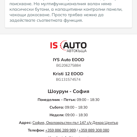
поискване. На мултифункционалния волан няма
класически бутони, а капацитивни контролни панели,
чакащи докосване. Просто трябва нежно да
задействате съответната функция.
IYS Auto EOOD
BG206275884
Kristi 12 EOOD
BG131574574
Шоурум - София
Понеделник – Петък:
09:00 – 18:30
Събота:
09:00 – 18:30
Неделя:
09:00 – 18:30
Адрес:
София, Околовръстен път 147 с/у Декор Център
Телефон:
+359 886 289 989
/
+359 889 308 080