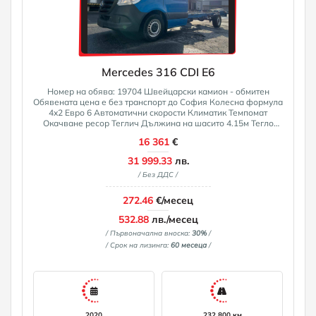
Mercedes 316 CDI E6
Номер на обява: 19704 Швейцарски камион - обмитен
Обявената цена е без транспорт до София Колесна формула
4x2 Евро 6 Автоматични скорости Климатик Темпомат
Окачване ресор Теглич Дължина на шасито 4.15м Тегло
1,969 кг Междуосие 4.35м 1-ви собственик Феникс Тракс е
16 361
€
водещ вносител на употребявани камиони и ремаркета в
България. С над 100 товарни автомобила и три бази в
31 999.33
лв.
Германия и Швейцария, ние Ви предоставяме възможност
/ Без ДДС /
да изберете най-подходящият камион за вас! Всички
машини са с гарантиран произход и пробег! При желание
предоставяме номер на рама за проверка! Камионът може
272.46
€/месец
да бъде проверен по всякакъв удобен за Вас начин
(диагностика, сервиз, майстор и т.н)
532.88
лв./месец
/ Първоначална вноска:
30%
/
/ Срок на лизинга:
60 месеца
/
2020
232 800 км