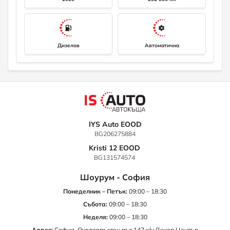
Дизелов
Автоматична
IYS Auto EOOD
BG206275884
Kristi 12 EOOD
BG131574574
Шоурум - София
Понеделник – Петък:
09:00 – 18:30
Събота:
09:00 – 18:30
Неделя:
09:00 – 18:30
Адрес:
София, Околовръстен път 147 с/у Декор Център