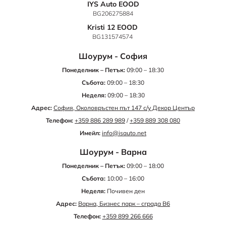
IYS Auto EOOD
BG206275884
Kristi 12 EOOD
BG131574574
Шоурум - София
Понеделник – Петък:
09:00 – 18:30
Събота:
09:00 – 18:30
Неделя:
09:00 – 18:30
Адрес:
София, Околовръстен път 147 с/у Декор Център
Телефон:
+359 886 289 989
/
+359 889 308 080
Имейл:
info@isauto.net
Шоурум - Варна
Понеделник – Петък:
09:00 – 18:00
Събота:
10:00 – 16:00
Неделя:
Почивен ден
Адрес:
Варна, Бизнес парк – сграда B6
Телефон:
+359 899 266 666