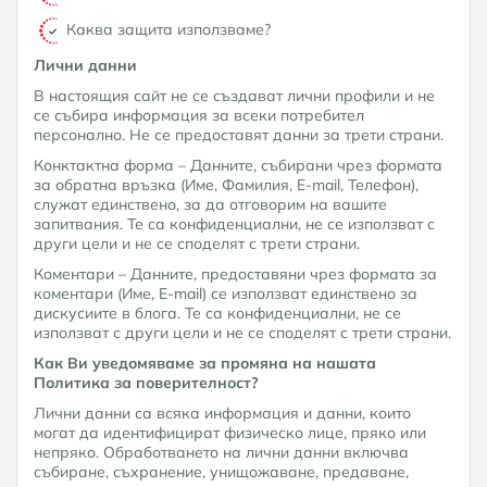
Каква защита използваме?
Лични данни
В настоящия сайт не се създават лични профили и не
се събира информация за всеки потребител
персонално. Не се предоставят данни за трети страни.
Конктактна форма – Данните, събирани чрез формата
за обратна връзка (Име, Фамилия, Е-mail, Телефон),
служат единствено, за да отговорим на вашите
запитвания. Те са конфиденциални, не се използват с
други цели и не се споделят с трети страни.
Коментари – Данните, предоставяни чрез формата за
коментари (Име, E-mail) се използват единствено за
дискусиите в блога. Те са конфиденциални, не се
използват с други цели и не се споделят с трети страни.
Как Ви уведомяваме за промяна на нашата
Политика за поверителност?
Лични данни са всяка информация и данни, които
могат да идентифицират физическо лице, пряко или
непряко. Обработването на лични данни включва
събиране, съхранение, унищожаване, предаване,