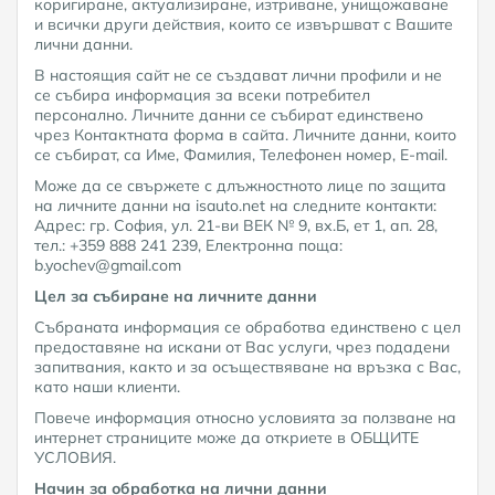
коригиране, актуализиране, изтриване, унищожаване
и всички други действия, които се извършват с Вашите
лични данни.
В настоящия сайт не се създават лични профили и не
се събира информация за всеки потребител
персонално. Личните данни се събират единствено
чрез Контактната форма в сайта. Личните данни, които
се събират, са Име, Фамилия, Телефонен номер, Е-mail.
Може да се свържете с длъжностното лице по защита
на личните данни на isauto.net на следните контакти:
Адрес: гр. София, ул. 21-ви ВЕК № 9, вх.Б, ет 1, ап. 28,
тел.: +359 888 241 239, Електронна поща:
b.yochev@gmail.com
Цел за събиране на личните данни
Събраната информация се обработва единствено с цел
предоставяне на искани от Вас услуги, чрез подадени
запитвания, както и за осъществяване на връзка с Вас,
като наши клиенти.
Повече информация относно условията за ползване на
интернет страниците може да откриете в ОБЩИТЕ
УСЛОВИЯ.
Начин за обработка на лични данни