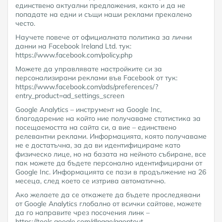
единствено актуални предложения, както и да не
попадате на едни и същи наши реклами прекалено
често.
Научете повече от официалната политика за лични
данни на Facebook Ireland Ltd. тук:
https://www.facebook.com/policy.php
Можете да управлявате настройките си за
персонализирани реклами във Facebook от тук:
https://www.facebook.com/ads/preferences/?
entry_product=ad_settings_screen
Google Analytics – инструмент на Google Inc,
благодарение на който ние получаваме статистика за
посещаемостта на сайта си, а вие – единствено
релевантни реклами. Информацията, която получаваме
не е достатъчна, за да ви идентифицираме като
физическо лице, но на базата на нейното събиране, все
пак можете да бъдете персонално идентифицирани от
Google Inc. Информацията се пази в продължение на 26
месеца, след което се изтрива автоматично.
Ако желаете да се откажете да бъдете проследявани
от Google Analytics глобално от всички сайтове, можете
да го направите чрез посочения линк –
https://tools.google.com/dlpage/gaoptout