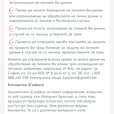
актуализация на личните Ви данни;
Право да искате блокиране на личните Ви данни
или ограничаване на обработката на лични данни, в
определените от закона и Регламента случаи;
Право да искате заличаване на личните Ви данни,
в случай че са налице условията за това;
Правото да отправите жалба или молба за защита
на правата Ви пред Комисия за защита на личните
данни, в случай че са налице предпоставките за това.
Можете да упражните всички права по всяко време на
обработване на личните Ви данни чрез изпращане на
писмено заявление, подписано от Вас, на адрес: гр.
София, ул. 21-ви ВЕК № 9, вх.Б, ет 1, ап. 28, тел.: +359
888 241 239, Електронна поща: b.yochev@gmail.com
Бисквитки (Cookies)
Бисквитките (Cookies) са пакет информация, изпратен
от уеб сървър към Интернет браузър, а след това
връщан от браузъра всеки път, когато той получи
достъп до този сървър. Има различни видове
бисквитки. Те са с различна валидност, като