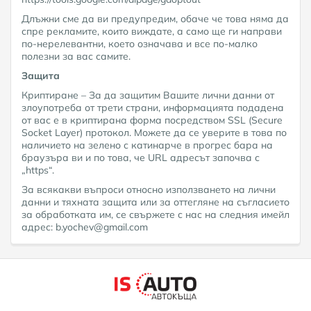
Длъжни сме да ви предупредим, обаче че това няма да
спре рекламите, които виждате, а само ще ги направи
по-нерелевантни, което означава и все по-малко
полезни за вас самите.
Защита
Криптиране – За да защитим Вашите лични данни от
злоупотреба от трети страни, информацията подадена
от вас е в криптирана форма посредством SSL (Secure
Socket Layer) протокол. Можете да се уверите в това по
наличието на зелено с катинарче в прогрес бара на
браузъра ви и по това, че URL адресът започва с
„https“.
За всякакви въпроси относно използването на лични
данни и тяхната защита или за оттегляне на съгласието
за обработката им, се свържете с нас на следния имейл
адрес: b.yochev@gmail.com