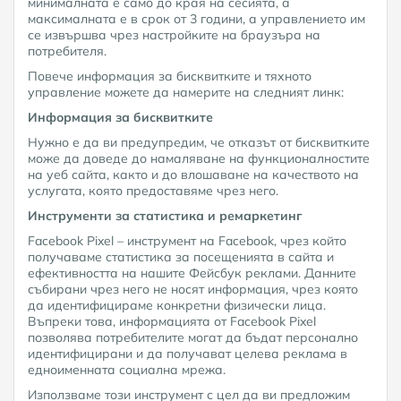
минималната е само до края на сесията, а
максималната е в срок от 3 години, а управлението им
се извършва чрез настройките на браузъра на
потребителя.
Повече информация за бисквитките и тяхното
управление можете да намерите на следният линк:
Информация за бисквитките
Нужно е да ви предупредим, че отказът от бисквитките
може да доведе до намаляване на функционалностите
на уеб сайта, както и до влошаване на качеството на
услугата, която предоставяме чрез него.
Инструменти за статистика и ремаркетинг
Facebook Pixel – инструмент на Facebook, чрез който
получаваме статистика за посещенията в сайта и
ефективността на нашите Фейсбук реклами. Данните
събирани чрез него не носят информация, чрез която
да идентифицираме конкретни физически лица.
Въпреки това, информацията от Facebook Pixel
позволява потребителите могат да бъдат персонално
идентифицирани и да получават целева реклама в
едноименната социална мрежа.
Използваме този инструмент с цел да ви предложим