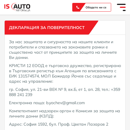
Вашият надежден партньор при покупка на нов или употребяван автомобил
Обадете ни се
ДЕКЛАРАЦИЯ ЗА ПОВЕРИТЕЛНОСТ
За нас защитата и сигурността на нашите клиенти и
потребители и спазването на законовите рамки е
съществена част от принципите за защита на личните
Ви данни.
КРИСТИ 12 ЕООД е търговско дружество, регистрирано
в Tърговския регистър към Агенция по вписванията с
ЕИК 131574574, МОЛ Божидар Йочев със седалище и
адрес на управление:
гр. София, ул. 21-ви ВЕК № 9, вх.Б, ет 1, ап. 28, тел.: +359
888 241 239
Електронна поща: b.yochev@gmail.com
Компетентният надзорен орган е Комисия за защита на
личните данни (КЗЛД):
Адрес: София 1592, бул. Проф. Цветан Лазаров 2