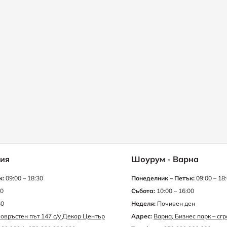
ия
Шоурум - Варна
к:
09:00 – 18:30
Понеделник – Петък:
09:00 – 18
30
Събота:
10:00 – 16:00
30
Неделя:
Почивен ден
овръстен път 147 с/у Декор Център
Адрес:
Варна, Бизнес парк – сг