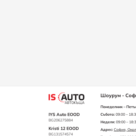
Шоурум - Соф
Понеделник – Петъ
IYS Auto EOOD
Събота:
09:00 – 18:
BG206275884
Неделя:
09:00 – 18:
Kristi 12 EOOD
Адрес:
София, Окол
BG131574574