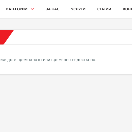
КАТЕГОРИИ
ЗА НАС
УСЛУГИ
СТАТИИ
КОН
АВТОМОБИЛИ И ДЖИПОВЕ
БУСОВЕ
КАМИОНИ
може да е премахната или временно недостъпна.
СЕЛСКОСТОПАНСКИ
ИНДУСТРИАЛНИ
КАРИ