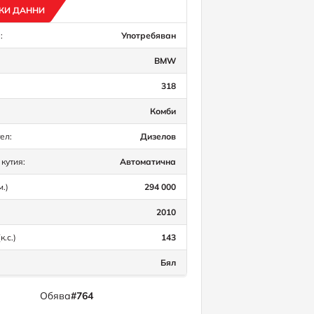
КИ ДАННИ
:
Употребяван
BMW
318
Комби
ел:
Дизелов
кутия:
Автоматична
м.)
294 000
2010
к.с.)
143
Бял
Обява
#764