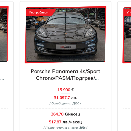
Употребяван
Уп
Porsche Panamera 4s/Sport
n
Chrono/PASM/Подгрев/
Алкантар/Шибедах/ABD/Isofix
15 900
€
31 097.7
лв.
/ Освободен от ДДС /
264.78
€/месец
517.87
лв./месец
/ Първоначална вноска:
30%
/