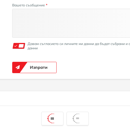
Вашето съобщение
*
Давам съгласието си личните ми данни да бъдат събрани и 
данни
Изпрати