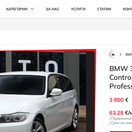
КАТЕГОРИИ
ЗА НАС
УСЛУГИ
СТАТИИ
КОН
АВТОМОБИЛИ И ДЖИПОВЕ
БУСОВЕ
КАМИОНИ
BM
СЕЛСКОСТОПАНСКИ
BMW 3
ИНДУСТРИАЛНИ
Contro
КАРИ
Profes
3 800
€
63.28
€/
/ Първонача
/ Срок на лиз