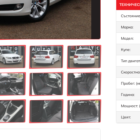
ТЕХНИЧЕС
Състояние
Марка:
Модел:
Купе:
Тип двигат
Скоростна 
Пробег: (к
Година:
Мощност: (
Цвят: