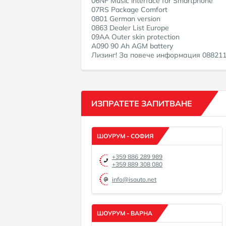
06NF Music interface for Smartphone
07RS Package Comfort
0801 German version
0863 Dealer List Europe
09AA Outer skin protection
A090 90 Ah AGM battery
Лизинг! За повече информация 08821110
ИЗПРАТЕТЕ ЗАПИТВАНЕ
ШОУРУМ - СОФИЯ
+359 886 289 989
+359 889 308 080
info@isauto.net
ШОУРУМ - ВАРНА