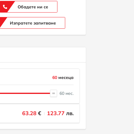
Обадете ни се
Изпратете запитване
60
месеца
60 мес.
63.28
€
123.77
лв.