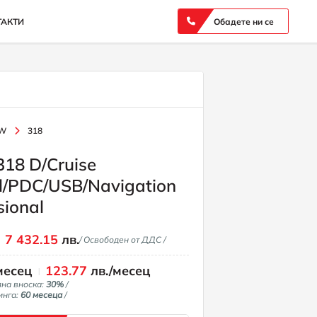
ТАКТИ
Обадете ни се
W
318
18 D/Cruise
l/PDC/USB/Navigation
sional
7 432.15
лв.
/ Освободен от ДДС /
месец
123.77
лв./месец
лна вноска:
30%
/
инга:
60 месеца
/