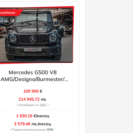
отребяван
Mercedes G500 V8
AMG/Designo/Burmester/
Обдухване/Шибедах/
109 900
€
Алкантар/Камера 360
214 945.72
лв.
/ Освободен от ДДС /
1 830.16
€/месец
3 579.48
лв./месец
/ Първоначална вноска:
30%
/