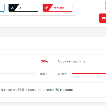
X
Копирай
30
%
Срок на лизинга:
100%
6 мес.
 вноска от
30
%
и срок на лизинга
60
месеца
: