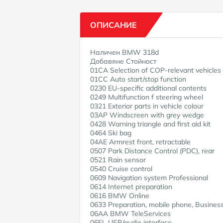
ОПИСАНИЕ
Наличен BMW 318d
Добавяне Стойност
01CA Selection of COP-relevant vehicles
01CC Auto start/stop function
0230 EU-specific additional contents
0249 Multifunction f steering wheel
0321 Exterior parts in vehicle colour
03AP Windscreen with grey wedge
0428 Warning triangle and first aid kit
0464 Ski bag
04AE Armrest front, retractable
0507 Park Distance Control (PDC), rear
0521 Rain sensor
0540 Cruise control
0609 Navigation system Professional
0614 Internet preparation
0616 BMW Online
0633 Preparation, mobile phone, Busines
06AA BMW TeleServices
06FL USB/audio interface