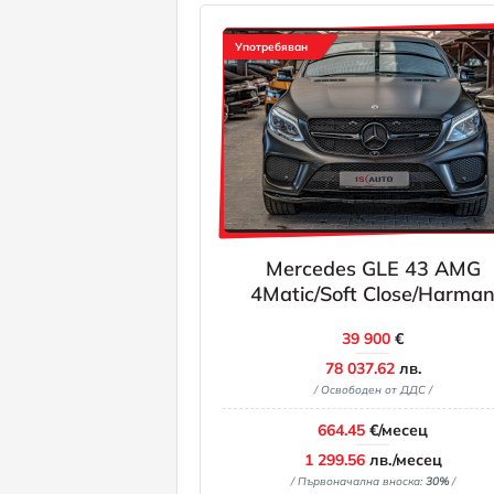
Употребяван
Mercedes GLE 43 AMG
4Matic/Soft Close/Harma
Kardon/Kamera
39 900
€
360/Ambient/Blind Assist
78 037.62
лв.
/ Освободен от ДДС /
664.45
€/месец
1 299.56
лв./месец
/ Първоначална вноска:
30%
/