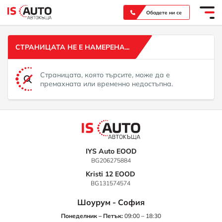
Вашият надежден партньор при покупка на нов или употребяван автомобил
Обадете ни се
СТРАНИЦАТА НЕ Е НАМЕРЕНА...
Страницата, която търсите, може да е
премахната или временно недостъпна.
IYS Auto EOOD
BG206275884
Kristi 12 EOOD
BG131574574
Шоурум - София
Понеделник – Петък:
09:00 – 18:30