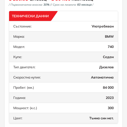
/ Първоначална вноска:
30%
/
/ Срок на лизинга:
60 месеца
/
ТЕХНИЧЕСКИ ДАННИ
Състояние:
Употребяван
Марка:
BMW
Модел:
740
Купе:
Седан
Тип двигател:
Дизелов
Скоростна кутия:
Автоматична
Пробег: (км.)
84 000
Година:
2023
Мощност: (к.с.)
300
Цвят:
Тъмно син мет.