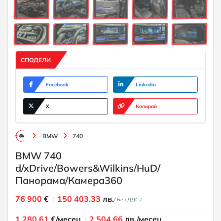
СПОДЕЛИ
Facebook
Linkedin
X
Копирай
BMW
740
BMW 740
d/xDrive/Bowers&Wilkins/HuD/
Панорама/Камера360
76 900
€
150 403.33
лв.
/ Без ДДС /
1 280.61
€/месец
2 504.66
лв./месец