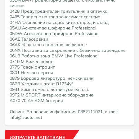
сияние
0428 Предупредителен триъгълник и аптечка
0465 Товарене на товароносимост система
04HA Отопление на седалките, отпред и отзад
05AU Асистент за шофиране Professional
05DW Асистент за паркиране Professional
06AE Телесервизи
06AK Услуги за свързано шофиране
06NX Поставка за съхранение с безжично зареждане
06U3 Работна зона BMW Live Professional
0710 M Кожен волан
0775 Таван антрацит
0801 Немска версия
0879 Бордова литература, немски език
08R9 Хладилен агент R1234yf
0931 Зимни вместо летни гуми ex fact.
09T2 M SPORT интериорно оборудване
A070 70 Ah AGM батерия
Лизинг! За повече информация 0882111021, e-mail:
info@isauto. net
ИЗПРАТЕТЕ ЗАПИТВАНЕ