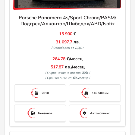
Porsche Panamera 4s/Sport Chrono/PASM/
Подгрев/Алкантар/Шибедах/ABD/Isofix
15 900
€
31 097.7
лв.
/ Освободен от ДДС /
264.78
€/месец
517.87
лв./месец
/ Първоначална вноска:
30%
/
/ Срок на лизинга:
60 месеца
/
2010
149 500 км
Бензинов
Автоматична