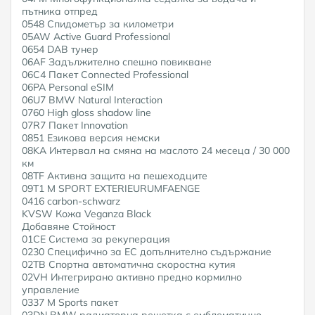
пътника отпред
0548 Спидометър за километри
05AW Active Guard Professional
0654 DAB тунер
06AF Задължително спешно повикване
06C4 Пакет Connected Professional
06PA Personal eSIM
06U7 BMW Natural Interaction
0760 High gloss shadow line
07R7 Пакет Innovation
0851 Езикова версия немски
08KA Интервал на смяна на маслото 24 месеца / 30 000
км
08TF Активна защита на пешеходците
09T1 M SPORT EXTERIEURUMFAENGE
0416 carbon-schwarz
KVSW Кожа Veganza Black
Добавяне Стойност
01CE Система за рекуперация
0230 Специфично за ЕС допълнително съдържание
02TB Спортна автоматична скоростна кутия
02VH Интегрирано активно предно кормилно
управление
0337 M Sports пакет
03DN BMW радиаторна решетка с емблематично