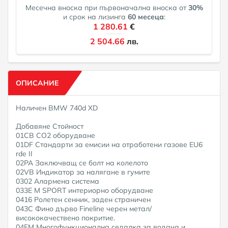
Месечна вноска при първоначална вноска от
30
%
и срок на лизинга
60
месеца
:
1 280.61
€
2 504.66
лв.
ОПИСАНИЕ
Наличен BMW 740d XD
Добавяне Стойност
01CB CO2 оборудване
01DF Стандарти за емисии на отработени газове EU6
rde II
02PA Заключващ се болт на колелото
02VB Индикатор за налягане в гумите
0302 Алармена система
033E M SPORT интериорно оборудване
0416 Ролетен сенник, заден страничен
043C Фино дърво Fineline черен метал/
висококачествено покритие.
04FM Многофункционална седалка за водача и