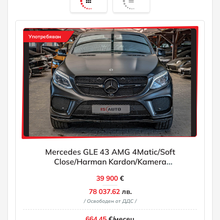
Употребяван
Mercedes GLE 43 AMG 4Matic/Soft
Close/Harman Kardon/Kamera
360/Ambient/Blind Assist
39 900
€
78 037.62
лв.
/ Освободен от ДДС /
664.45
€/месец