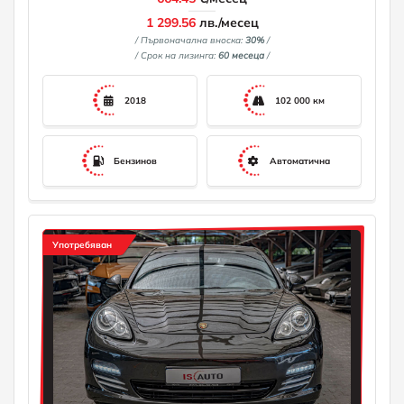
1 299.56
лв./месец
/ Първоначална вноска:
30%
/
/ Срок на лизинга:
60 месеца
/
2018
102 000 км
Бензинов
Автоматична
Употребяван