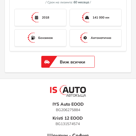
/ Срок на лизинга:
60 месеца
/
2018
141 000 км
Бензинов
Автоматична
Виж всички
IYS Auto EOOD
BG206275884
Kristi 12 EOOD
BG131574574
Шоурум - София