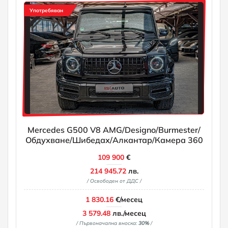
Употребяван
Mercedes G500 V8 AMG/Designo/Burmester/
Обдухване/Шибедах/Алкантар/Камера 360
109 900
€
214 945.72
лв.
/ Освободен от ДДС /
1 830.16
€/месец
3 579.48
лв./месец
/ Първоначална вноска:
30%
/