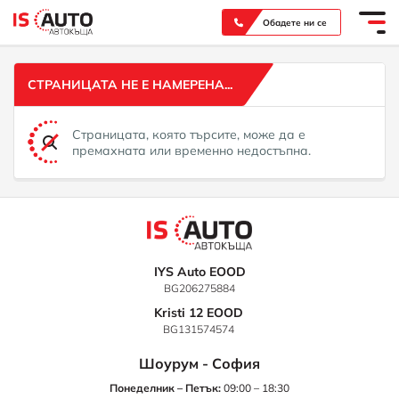
Вашият надежден партньор при покупка на нов или употребяван автомобил
Обадете ни се
СТРАНИЦАТА НЕ Е НАМЕРЕНА...
Страницата, която търсите, може да е
премахната или временно недостъпна.
IYS Auto EOOD
BG206275884
Kristi 12 EOOD
BG131574574
Шоурум - София
Понеделник – Петък:
09:00 – 18:30