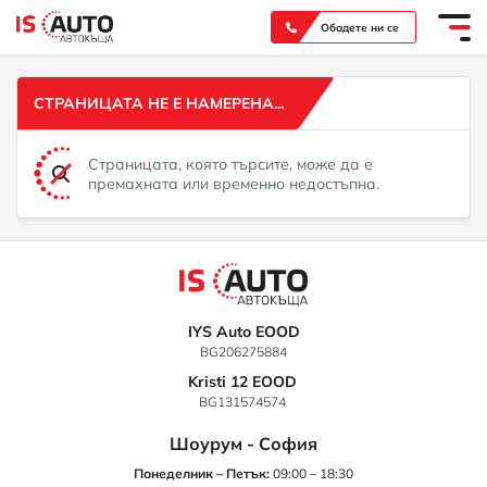
Вашият надежден партньор при покупка на нов или употребяван автомобил
Обадете ни се
СТРАНИЦАТА НЕ Е НАМЕРЕНА...
Страницата, която търсите, може да е
премахната или временно недостъпна.
IYS Auto EOOD
BG206275884
Kristi 12 EOOD
BG131574574
Шоурум - София
Понеделник – Петък:
09:00 – 18:30