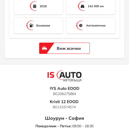
2018
141 000 км
Бензинов
Автоматична
Виж всички
IYS Auto EOOD
BG206275884
Kristi 12 EOOD
BG131574574
Шоурум - София
Понеделник – Петък:
09:00 – 18:30