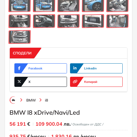
СПОДЕЛИ
Facebook
Linkedin
X
Копирай
BMW
i8
BMW I8 xDrive/Navi/Led
56 191
€
109 900.04
лв.
/ Освободен от ДДС /
935.75
€/месец
1 830.16
лв./месец