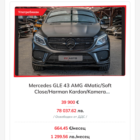
Употребяван
Mercedes GLE 43 AMG 4Matic/Soft
Close/Harman Kardon/Kamera
360/Ambient/Blind Assist
39 900
€
78 037.62
лв.
/ Освободен от ДДС /
664.45
€/месец
1 299.56
лв./месец