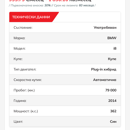
/ Първоначална вноска:
30%
/
/ Срок на лизинга:
60 месеца
/
ТЕХНИЧЕСКИ ДАННИ
Състояние:
Употребяван
Марка:
BMW
Модел:
i8
Купе:
Купе
Тип двигател:
Plug-in хибрид
Скоростна кутия:
Автоматична
Пробег: (км.)
79 000
Година:
2014
Мощност: (к.с.)
362
Цвят:
Син