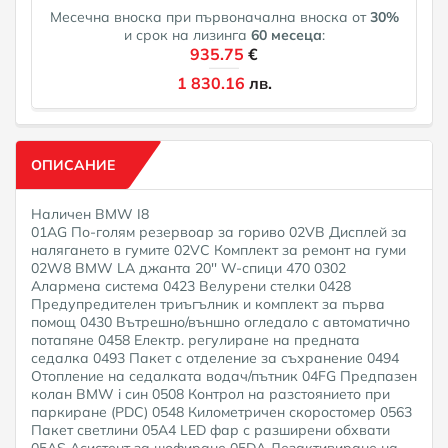
Месечна вноска при първоначална вноска от
30
%
и срок на лизинга
60
месеца
:
935.75
€
1 830.16
лв.
ОПИСАНИЕ
Наличен BMW I8
01AG По-голям резервоар за гориво 02VB Дисплей за
налягането в гумите 02VC Комплект за ремонт на гуми
02W8 BMW LA джанта 20'' W-спици 470 0302
Алармена система 0423 Велурени стелки 0428
Предупредителен триъгълник и комплект за първа
помощ 0430 Вътрешно/външно огледало с автоматично
потапяне 0458 Електр. регулиране на предната
седалка 0493 Пакет с отделение за съхранение 0494
Отопление на седалката водач/пътник 04FG Предпазен
колан BMW i син 0508 Контрол на разстоянието при
паркиране (PDC) 0548 Километричен скоростомер 0563
Пакет светлини 05A4 LED фар с разширени обхвати
05AS Асистент за шофиране 05DA Дезактивиране на