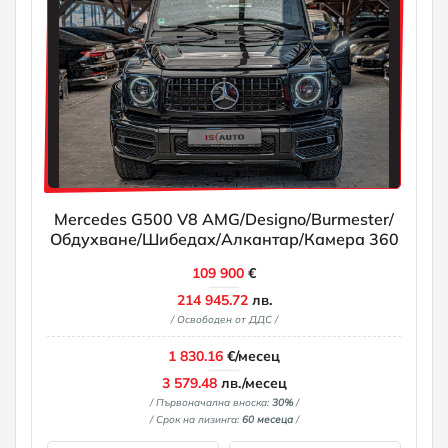
Mercedes G500 V8 AMG/Designo/Burmester/
Обдухване/Шибедах/Алкантар/Камера 360
109 900
€
214 945.72
лв.
/ Освободен от ДДС /
1 830.16
€/месец
3 579.48
лв./месец
/ Първоначална вноска:
30%
/
/ Срок на лизинга:
60 месеца
/