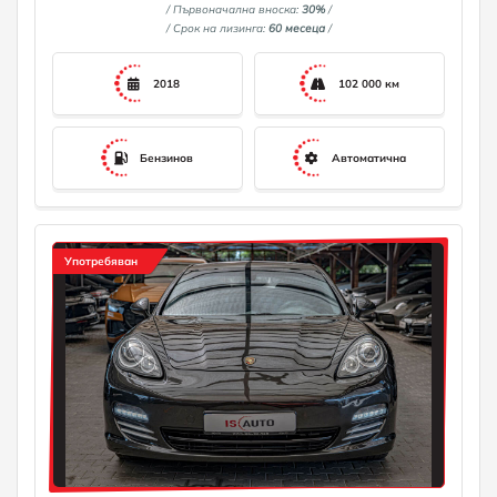
/ Първоначална вноска:
30%
/
/ Срок на лизинга:
60 месеца
/
2018
102 000 км
Бензинов
Автоматична
Употребяван