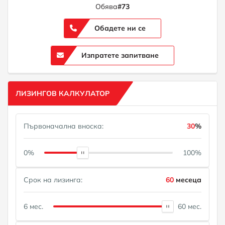
Обява
#73
Обадете ни се
Изпратете запитване
ЛИЗИНГОВ КАЛКУЛАТОР
Първоначална вноска:
30
%
0%
100%
Срок на лизинга:
60
месеца
6 мес.
60 мес.