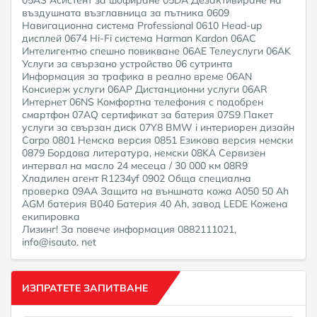
въздушната възглавница за пътника 0609
Навигационна система Professional 0610 Head-up
дисплей 0674 Hi-Fi система Harman Kardon 06AC
Интелигентно спешно повикване 06AE Телеуслуги 06AK
Услуги за свързано устройство 06 сутринта
Информация за трафика в реално време 06AN
Консиерж услуги 06AP Дистанционни услуги 06AR
Интернет 06NS Комфортна телефония с подобрен
смартфон 07AQ сертификат за батерия 07S9 Пакет
услуги за свързан диск 07Y8 BMW i интериорен дизайн
Carpo 0801 Немска версия 0851 Езикова версия немски
0879 Бордова литература, немски 08KA Сервизен
интервал на масло 24 месеца / 30 000 км 08R9
Хладилен агент R1234yf 0902 Обща специална
проверка 09AA Защита на външната кожа A050 50 Ah
AGM батерия B040 Батерия 40 Ah, завод LEDE Кожена
екипировка
Лизинг! За повече информация 0882111021,
info@isauto. net
ИЗПРАТЕТЕ ЗАПИТВАНЕ