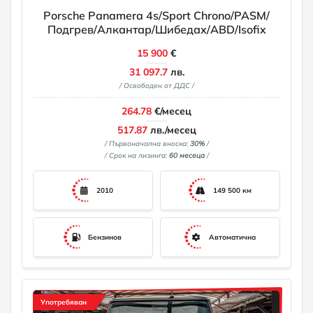
Porsche Panamera 4s/Sport Chrono/PASM/
Подгрев/Алкантар/Шибедах/ABD/Isofix
15 900
€
31 097.7
лв.
/ Освободен от ДДС /
264.78
€/месец
517.87
лв./месец
/ Първоначална вноска:
30%
/
/ Срок на лизинга:
60 месеца
/
2010
149 500 км
Бензинов
Автоматична
Употребяван