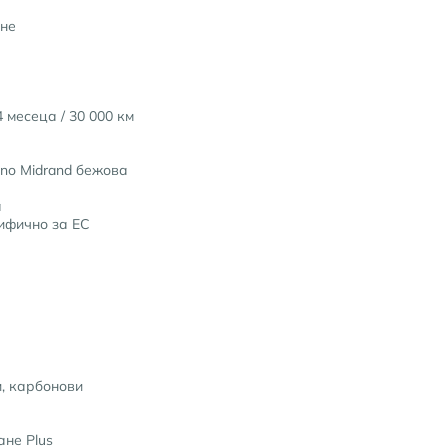
не
 месеца / 30 000 км
no Midrand бежова
а
ифично за ЕС
, карбонови
ане Plus