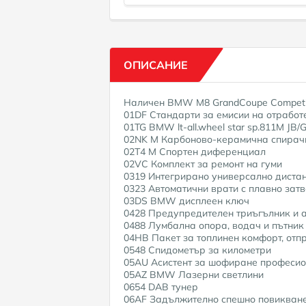
ОПИСАНИЕ
Наличен BMW M8 GrandCoupe Competi
01DF Стандарти за емисии на отработен
01TG BMW lt-all.wheel star sp.811M JB
02NK M Карбоново-керамична спирач
02T4 M Спортен диференциал
02VC Комплект за ремонт на гуми
0319 Интегрирано универсално диста
0323 Автоматични врати с плавно зат
03DS BMW дисплеен ключ
0428 Предупредителен триъгълник и 
0488 Лумбална опора, водач и пътник
04HB Пакет за топлинен комфорт, отп
0548 Спидометър за километри
05AU Асистент за шофиране професи
05AZ BMW Лазерни светлини
0654 DAB тунер
06AF Задължително спешно повикван