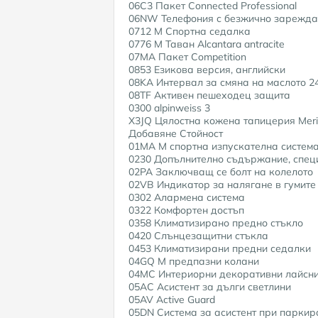
06C3 Пакет Connected Professional
06NW Телефония с безжично зарежда
0712 M Спортна седалка
0776 M Таван Alcantara antracite
07MA Пакет Competition
0853 Езикова версия, английски
08KA Интервал за смяна на маслото 24
08TF Активен пешеходец защита
0300 alpinweiss 3
X3JQ Цялостна кожена тапицерия Meri
Добавяне Стойност
01MA M спортна изпускателна систем
0230 Допълнително съдържание, спец
02PA Заключващ се болт на колелото
02VB Индикатор за налягане в гумите
0302 Алармена система
0322 Комфортен достъп
0358 Климатизирано предно стъкло
0420 Слънцезащитни стъкла
0453 Климатизирани предни седалки
04GQ M предпазни колани
04MC Интериорни декоративни лайсни
05AC Асистент за дълги светлини
05AV Active Guard
05DN Система за асистент при паркир