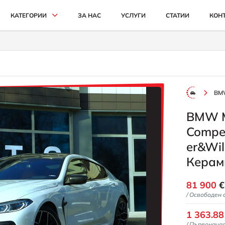
КАТЕГОРИИ
ЗА НАС
УСЛУГИ
СТАТИИ
КОН
АВТОМОБИЛИ И ДЖИПОВЕ
БУСОВЕ
КАМИОНИ
BM
СЕЛСКОСТОПАНСКИ
BMW 
ИНДУСТРИАЛНИ
Compe
КАРИ
er&Wil
Керам
81 900
/ Освободен 
1 363.88
/ Първонача