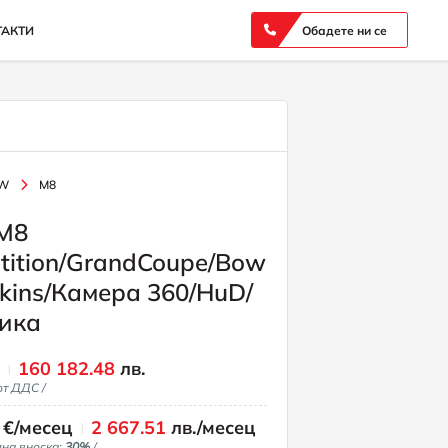
ТАКТИ
Обадете ни се
W
M8
M8
tition/GrandCoupe/Bow
kins/Камера 360/HuD/
ика
€
160 182.48
лв.
от ДДС /
€/месец
2 667.51
лв./месец
лна вноска:
30%
/