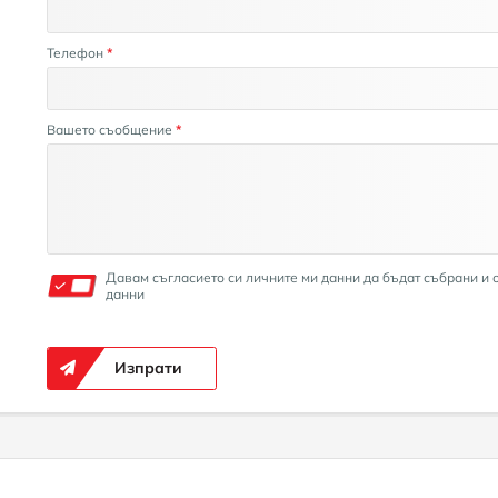
Телефон
*
Вашето съобщение
*
Давам съгласието си личните ми данни да бъдат събрани и 
данни
Изпрати