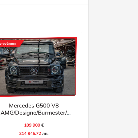
отребяван
Mercedes G500 V8
AMG/Designo/Burmester/
Обдухване/Шибедах/
109 900
€
Алкантар/Камера 360
214 945.72
лв.