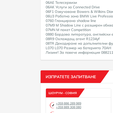
06AE Телесервизи
06AK Услуги за Connected Drive
06F1 Озвучаване Bowers & Wilkins Dia
06U3 Работна зона BMW Live Professio
0760 Гланцирана shadow line
07M9 M Shadow Line с разширен обхв
07MN M пакет Competition
0880 Бордова литература, английски 
08R9 Охлаждащ агент R1234yf
08TR Декодиране на допълнителни ф
L070 L070 Размер на батерията 70AH
Лизинг! За повече информация 08821110
ИЗПРАТЕТЕ ЗАПИТВАНЕ
ШОУРУМ - СОФИЯ
+359 886 289 989
+359 889 308 080