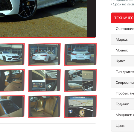
/ Срок на лиз
ТЕХНИЧЕС
Състояние
Марка:
Модел:
Купе:
Тип двигат
Скоростна 
Пробег: (к
Година:
Мощност: (
Цвят: