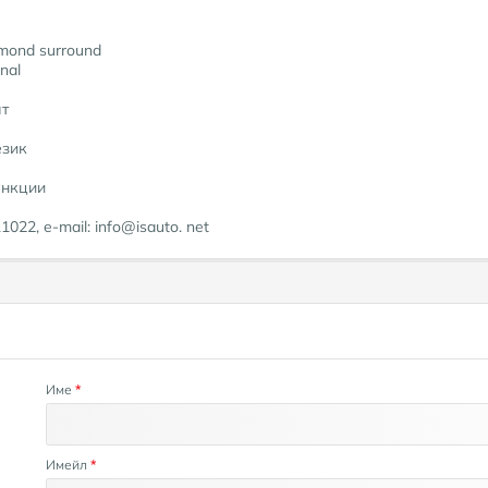
mond surround
nal
ат
език
ункции
22, e-mail: info@isauto. net
Име
*
Имейл
*