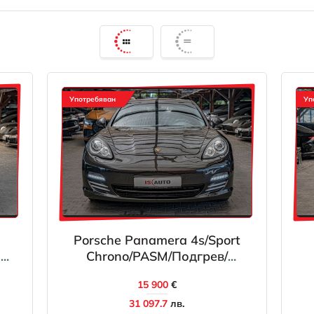
Употребяван
Уп
Porsche Panamera 4s/Sport
n
Chrono/PASM/Подгрев/
Алкантар/Шибедах/ABD/Isofix
15 900
€
31 097.7
лв.