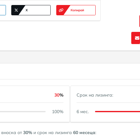
X
Копирай
30
%
Срок на лизинга:
100%
6 мес.
 вноска от
30
%
и срок на лизинга
60
месеца
: