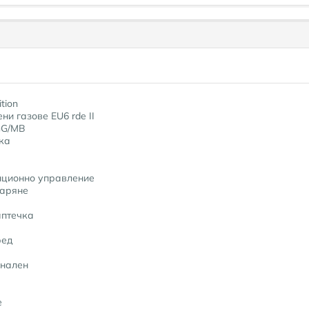
tion
и газове EU6 rde II
/GG/MB
ка
нционно управление
варяне
аптечка
ред
онален
е