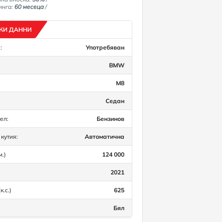
инга:
60 месеца
/
КИ ДАННИ
:
Употребяван
BMW
M8
Седан
ел:
Бензинов
кутия:
Автоматична
м.)
124 000
2021
к.с.)
625
Бял