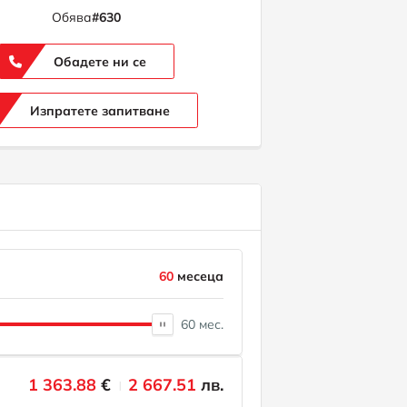
Обява
#630
Обадете ни се
Изпратете запитване
60
месеца
60 мес.
1 363.88
€
2 667.51
лв.