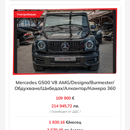
Употребяван
Mercedes G500 V8 AMG/Designo/Burmester/
Обдухване/Шибедах/Алкантар/Камера 360
109 900
€
214 945.72
лв.
/ Освободен от ДДС /
1 830.16
€/месец