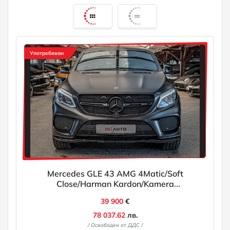
Употребяван
Mercedes GLE 43 AMG 4Matic/Soft
Close/Harman Kardon/Kamera
360/Ambient/Blind Assist
39 900
€
78 037.62
лв.
/ Освободен от ДДС /