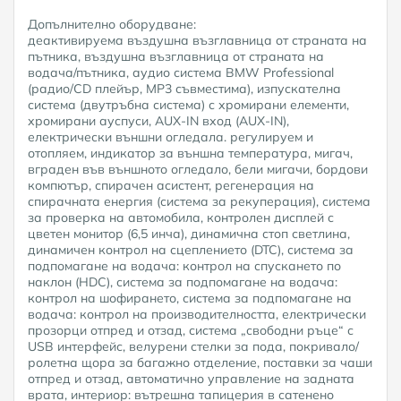
Допълнително оборудване:
деактивируема въздушна възглавница от страната на
пътника, въздушна възглавница от страната на
водача/пътника, аудио система BMW Professional
(радио/CD плейър, MP3 съвместима), изпускателна
система (двутръбна система) с хромирани елементи,
хромирани ауспуси, AUX-IN вход (AUX-IN),
електрически външни огледала. регулируем и
отопляем, индикатор за външна температура, мигач,
вграден във външното огледало, бели мигачи, бордови
компютър, спирачен асистент, регенерация на
спирачната енергия (система за рекуперация), система
за проверка на автомобила, контролен дисплей с
цветен монитор (6,5 инча), динамична стоп светлина,
динамичен контрол на сцеплението (DTC), система за
подпомагане на водача: контрол на спускането по
наклон (HDC), система за подпомагане на водача:
контрол на шофирането, система за подпомагане на
водача: контрол на производителността, електрически
прозорци отпред и отзад, система „свободни ръце“ с
USB интерфейс, велурени стелки за пода, покривало/
ролетна щора за багажно отделение, поставки за чаши
отпред и отзад, автоматично управление на задната
врата, интериор: вътрешна тапицерия в сатенено