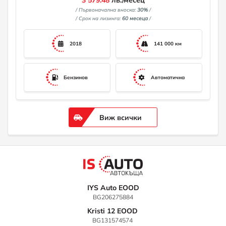
3 579.48
лв./месец
/ Първоначална вноска:
30%
/
/ Срок на лизинга:
60 месеца
/
2018
141 000 км
Бензинов
Автоматична
Виж всички
IYS Auto EOOD
BG206275884
Kristi 12 EOOD
BG131574574