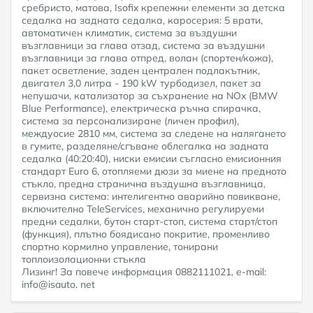
сребристо, матова, Isofix крепежни елементи за детска
седалка на задната седалка, каросерия: 5 врати,
автоматичен климатик, система за въздушни
възглавници за глава отзад, система за въздушни
възглавници за глава отпред, волан (спортен/кожа),
пакет осветление, заден централен подлакътник,
двигател 3,0 литра - 190 kW турбодизел, пакет за
непушачи, катализатор за съхранение на NOx (BMW
Blue Performance), електрическа ръчна спирачка,
система за персонализиране (личен профил),
междуосие 2810 мм, система за следене на налягането
в гумите, разделяне/сгъване облегалка на задната
седалка (40:20:40), ниски емисии съгласно емисионния
стандарт Euro 6, отопляеми дюзи за миене на предното
стъкло, предна странична въздушна възглавница,
сервизна система: интелигентно аварийно повикване,
включително TeleServices, механично регулируеми
предни седалки, бутон старт-стоп, система старт/стоп
(функция), плътно боядисано покритие, променливо
спортно кормилно управление, тонирани
топлоизолационни стъкла
Лизинг! За повече информация 0882111021, e-mail:
info@isauto. net