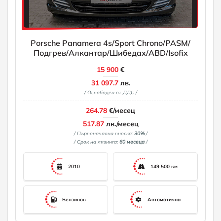
Porsche Panamera 4s/Sport Chrono/PASM/
Подгрев/Алкантар/Шибедах/ABD/Isofix
15 900
€
31 097.7
лв.
/ Освободен от ДДС /
264.78
€/месец
517.87
лв./месец
/ Първоначална вноска:
30%
/
/ Срок на лизинга:
60 месеца
/
2010
149 500 км
Бензинов
Автоматична