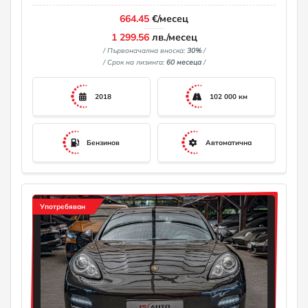
664.45
€/месец
1 299.56
лв./месец
/ Първоначална вноска:
30%
/
/ Срок на лизинга:
60 месеца
/
2018
102 000 км
Бензинов
Автоматична
Употребяван