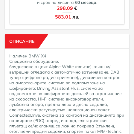
и срок на лизинга
60
месеца
:
298.09
€
583.01
лв.
ОПИСАНИЕ
Наличен BMW X4
Специално оборудване:
боядисване в цвят Alpine White (плътно), външни/
вътрешни огледала с автоматично затъмняване, DAB
тунер (цифрово радио приемане), динамичен контрол
на амортисьорите, система за подпомагане на
шофирането: Driving Assistant Plus, система за
подпомагане на шофирането: дисплей за ограничение
на скоростта, Hi-Fi система високоговорители,
лумбална опора, предна лява и дясна седалка,
електрически регулируема, навигационен пакет
ConnectedDrive, система за контрол на дистанцията при
паркиране (PDC) отпред и отзад, електрически
плъзгащ се/накланящ се люк на покрива (стъклен),
отопляеми предни седалки, спортен пакет M/M-Technic.