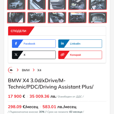
СПОДЕЛИ
Facebook
Linkedin
X
Копирай
BMW
X4
BMW X4 3.0d/xDrive/M-
Technic/PDC/Driving Assistant Plus/
17 900
€
35 009.36
лв.
/ Освободен от ДДС /
298.09
€/месец
583.01
лв./месец
/ Първоначална вноска:
30%
/
/ Срок на лизинга:
60 месеца
/