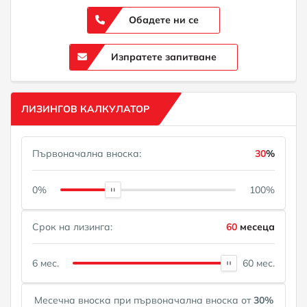
Обадете ни се
Изпратете запитване
ЛИЗИНГОВ КАЛКУЛАТОР
Първоначална вноска:
30
%
0%
100%
Срок на лизинга:
60
месеца
6 мес.
60 мес.
Месечна вноска при първоначална вноска от
30
%