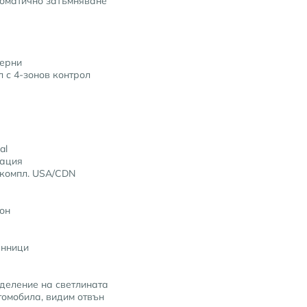
томатично затъмняване
черни
 с 4-зонов контрол
al
ация
 компл. USA/CDN
он
енници
деление на светлината
омобила, видим отвън