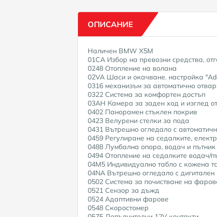
ОПИСАНИЕ
Наличен BMW X5M
01CA Избор на превозни средства, от
0248 Отопление на волана
02VA Шаси и окачване. настройка "Ada
0316 механизъм за автоматично отва
0322 Система за комфортен достъп
03AH Камера за заден ход и изглед о
0402 Панорамен стъклен покрив
0423 Велурени стелки за пода
0431 Вътрешно огледало с автоматич
0459 Регулиране на седалките, електр
0488 Лумбална опора, водач и пътник
0494 Отопление на седалките водач/п
04M5 Индивидуално табло с кожена т
04NA Вътрешно огледало с дигитален
0502 Система за почистване на фаров
0521 Сензор за дъжд
0524 Адаптивни фарове
0548 Скоростомер
0575 Допълнителни 12V контакти