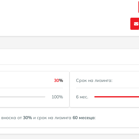
30
%
Срок на лизинга:
100%
6 мес.
 вноска от
30
%
и срок на лизинга
60
месеца
: