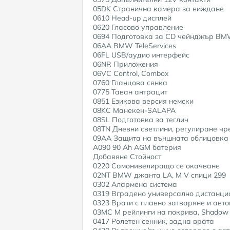
05DK Странична камера за виждане
0610 Head-up дисплей
0620 Гласово управление
0694 Подготовка за CD чейнджър BM
06AA BMW TeleServices
06FL USB/аудио интерфейс
06NR Приложения
06VC Control, Combox
0760 Гланцова сянка
0775 Таван антрацит
0851 Езикова версия немски
08KC Манекен-SALAPA
08SL Подготовка за теглич
08TN Дневни светлини, регулиране чр
09AA Защита на външната облицовка
A090 90 Ah AGM батерия
Добавяне Стойност
0220 Самонивелиращо се окачване
02NT BMW джанта LA, M V спици 299
0302 Алармена система
0319 Вградено универсално дистанци
0323 Врати с плавно затваряне и авт
03MC M рейлинги на покрива, Shadow 
0417 Ролетен сенник, задна врата