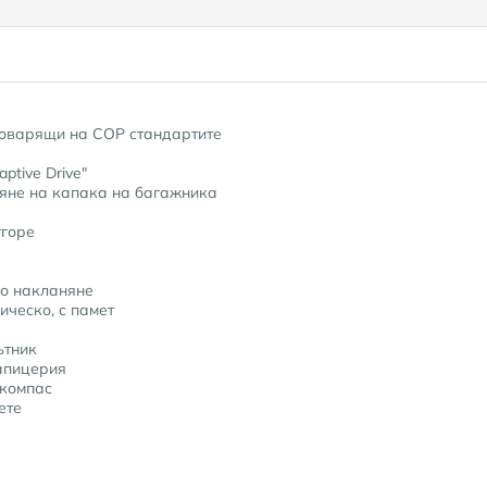
говарящи на COP стандартите
ptive Drive"
ряне на капака на багажника
тгоре
но накланяне
ическо, с памет
ътник
апицерия
 компас
ете