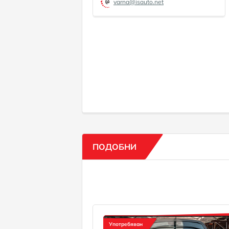
varna@isauto.net
ПОДОБНИ
Употребяван