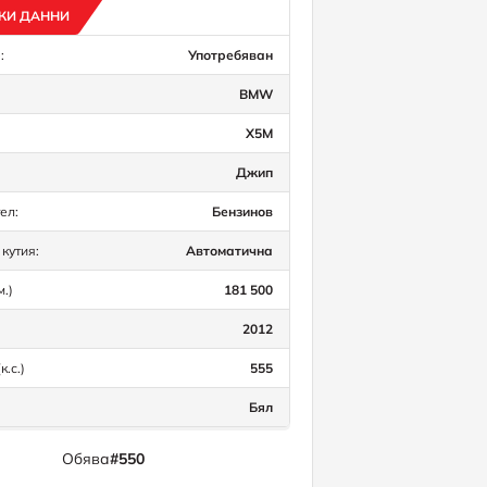
КИ ДАННИ
:
Употребяван
BMW
X5M
Джип
ел:
Бензинов
кутия:
Автоматична
м.)
181 500
2012
к.с.)
555
Бял
Обява
#550