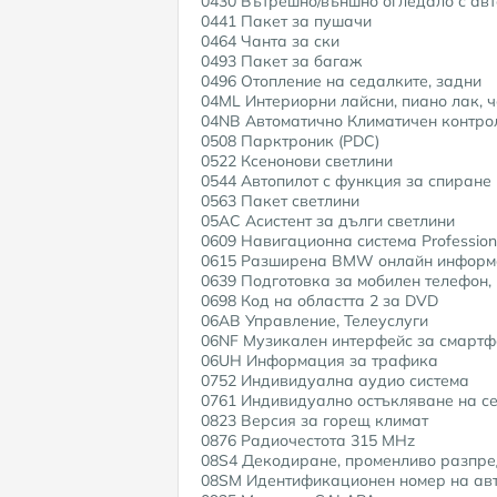
0430 Вътрешно/външно огледало с ав
0441 Пакет за пушачи
0464 Чанта за ски
0493 Пакет за багаж
0496 Отопление на седалките, задни
04ML Интериорни лайсни, пиано лак, 
04NB Автоматично Климатичен контрол
0508 Парктроник (PDC)
0522 Ксенонови светлини
0544 Автопилот с функция за спиране
0563 Пакет светлини
05AC Асистент за дълги светлини
0609 Навигационна система Profession
0615 Разширена BMW онлайн информ
0639 Подготовка за мобилен телефон,
0698 Код на областта 2 за DVD
06AB Управление, Телеуслуги
06NF Музикален интерфейс за смартф
06UH Информация за трафика
0752 Индивидуална аудио система
0761 Индивидуално остъкляване на с
0823 Версия за горещ климат
0876 Радиочестота 315 MHz
08S4 Декодиране, променливо разпре
08SM Идентификационен номер на авт