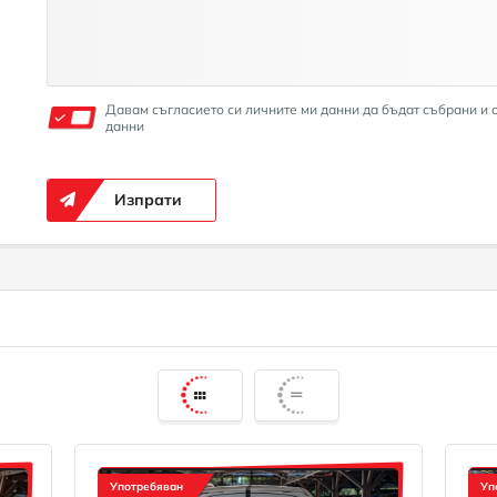
Давам съгласието си личните ми данни да бъдат събрани и 
данни
Изпрати
Употребяван
Уп