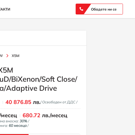
ТАКТИ
Обадете ни се
W
X5M
X5M
D/BiXenon/Soft Close/
/Adaptive Drive
€
40 876.85
лв.
/ Освободен от ДДС /
/месец
680.72
лв./месец
лна вноска:
30%
/
инга:
60 месеца
/