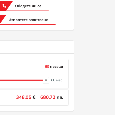
Обадете ни се
Изпратете запитване
60
месеца
60 мес.
348.05
€
680.72
лв.