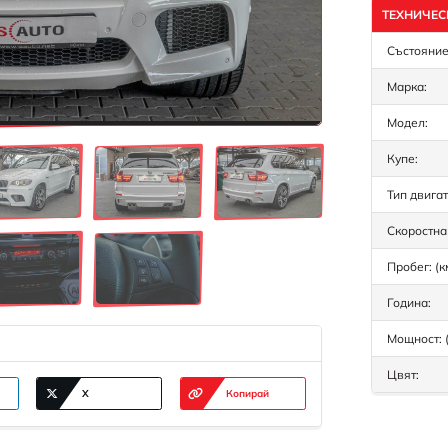
ТЕХНИЧЕС
Състояние
Марка:
Модел:
Купе:
Тип двигат
Скоростна 
Пробег: (к
Година:
Мощност: (
Цвят:
X
Копирай