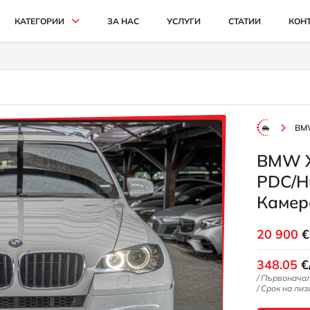
КАТЕГОРИИ
ЗА НАС
УСЛУГИ
СТАТИИ
КОН
АВТОМОБИЛИ И ДЖИПОВЕ
БУСОВЕ
КАМИОНИ
BM
СЕЛСКОСТОПАНСКИ
BMW 
ИНДУСТРИАЛНИ
PDC/Hu
КАРИ
Камера
20 900
348.05
€
/ Първонача
/ Срок на лиз