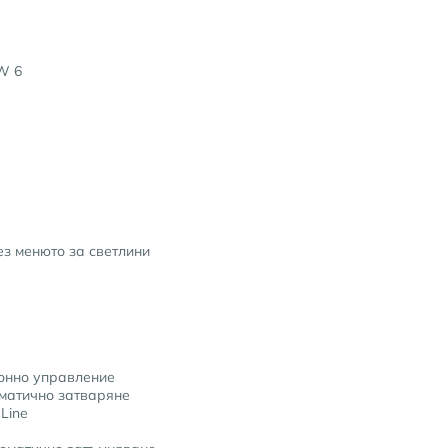
W 6
ез менюто за светлини
онно управление
оматично затваряне
Line