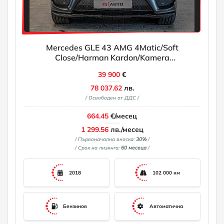
Mercedes GLE 43 AMG 4Matic/Soft
Close/Harman Kardon/Kamera
360/Ambient/Blind Assist
39 900
€
78 037.62
лв.
/ Освободен от ДДС /
664.45
€/месец
1 299.56
лв./месец
/ Първоначална вноска:
30%
/
/ Срок на лизинга:
60 месеца
/
2018
102 000 км
Бензинов
Автоматична