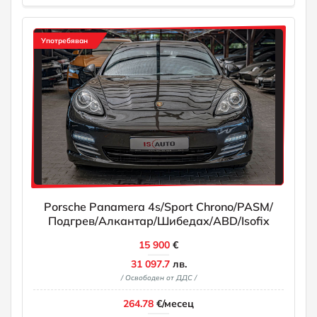
Употребяван
Porsche Panamera 4s/Sport Chrono/PASM/
Подгрев/Алкантар/Шибедах/ABD/Isofix
15 900
€
31 097.7
лв.
/ Освободен от ДДС /
264.78
€/месец