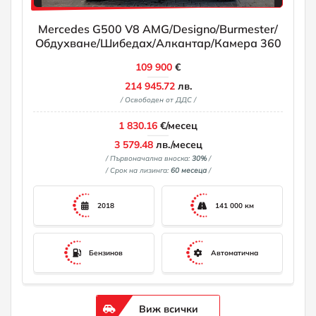
Mercedes G500 V8 AMG/Designo/Burmester/
Обдухване/Шибедах/Алкантар/Камера 360
109 900
€
214 945.72
лв.
/ Освободен от ДДС /
1 830.16
€/месец
3 579.48
лв./месец
/ Първоначална вноска:
30%
/
/ Срок на лизинга:
60 месеца
/
2018
141 000 км
Бензинов
Автоматична
Виж всички