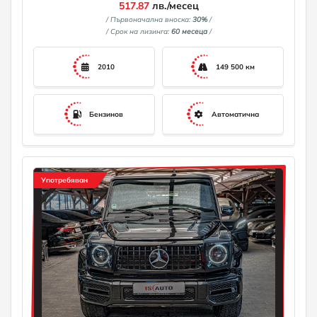
517.87
лв./месец
/ Първоначална вноска:
30%
/
/ Срок на лизинга:
60 месеца
/
2010
149 500 км
Бензинов
Автоматична
Употребяван