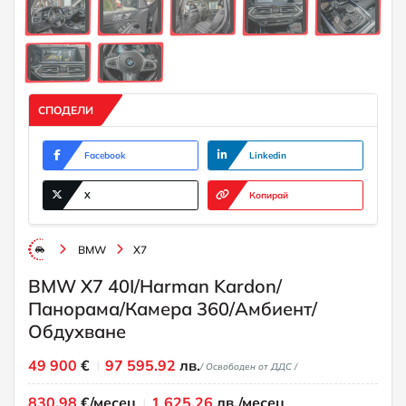
СПОДЕЛИ
Facebook
Linkedin
X
Копирай
BMW
X7
BMW X7 40I/Harman Kardon/
Панорама/Камера 360/Амбиент/
Обдухване
49 900
€
97 595.92
лв.
/ Освободен от ДДС /
830.98
€/месец
1 625.26
лв./месец