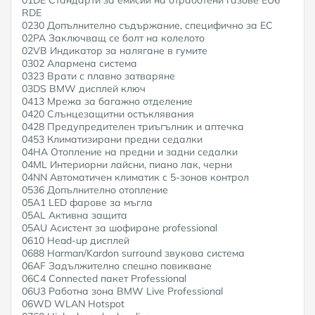
RDE
0230 Допълнително съдържание, специфично за ЕС
02PA Заключващ се болт на колелото
02VB Индикатор за налягане в гумите
0302 Алармена система
0323 Врати с плавно затваряне
03DS BMW дисплей ключ
0413 Мрежа за багажно отделение
0420 Слънцезащитни остъклявания
0428 Предупредителен триъгълник и аптечка
0453 Климатизирани предни седалки
04HA Отопление на предни и задни седалки
04ML Интериорни лайсни, пиано лак, черни
04NN Автоматичен климатик с 5-зонов контрол
0536 Допълнително отопление
05A1 LED фарове за мъгла
05AL Активна защита
05AU Асистент за шофиране professional
0610 Head-up дисплей
0688 Harman/Kardon surround звукова система
06AF Задължително спешно повикване
06C4 Connected пакет Professional
06U3 Работна зона BMW Live Professional
06WD WLAN Hotspot