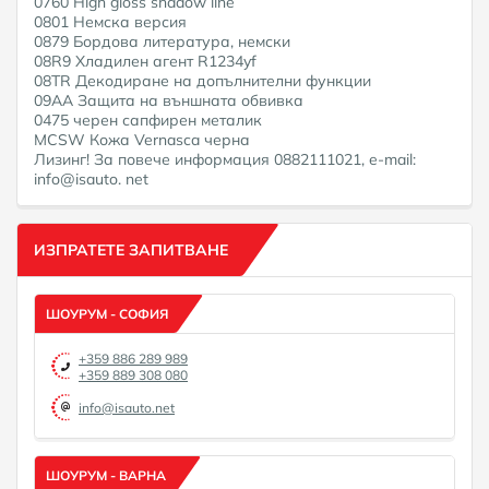
0760 High gloss shadow line
0801 Немска версия
0879 Бордова литература, немски
08R9 Хладилен агент R1234yf
08TR Декодиране на допълнителни функции
09AA Защита на външната обвивка
0475 черен сапфирен металик
MCSW Кожа Vernasca черна
Лизинг! За повече информация 0882111021, e-mail:
info@isauto. net
ИЗПРАТЕТЕ ЗАПИТВАНЕ
ШОУРУМ - СОФИЯ
+359 886 289 989
+359 889 308 080
info@isauto.net
ШОУРУМ - ВАРНА