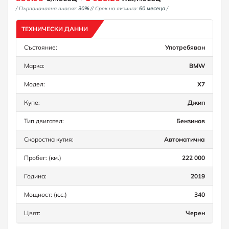
/ Първоначална вноска:
30%
/
/ Срок на лизинга:
60 месеца
/
ТЕХНИЧЕСКИ ДАННИ
Състояние:
Употребяван
Марка:
BMW
Модел:
X7
Купе:
Джип
Тип двигател:
Бензинов
Скоростна кутия:
Автоматична
Пробег: (км.)
222 000
Година:
2019
Мощност: (к.с.)
340
Цвят:
Черен