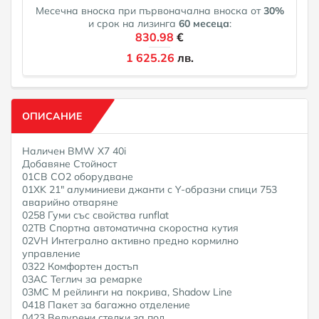
Месечна вноска при първоначална вноска от
30
%
и срок на лизинга
60
месеца
:
830.98
€
1 625.26
лв.
ОПИСАНИЕ
Наличен BMW X7 40i
Добавяне Стойност
01CB CO2 оборудване
01XK 21" алуминиеви джанти с Y-образни спици 753
аварийно отваряне
0258 Гуми със свойства runflat
02TB Спортна автоматична скоростна кутия
02VH Интегрално активно предно кормилно
управление
0322 Комфортен достъп
03AC Теглич за ремарке
03MC M рейлинги на покрива, Shadow Line
0418 Пакет за багажно отделение
0423 Велурени стелки за под