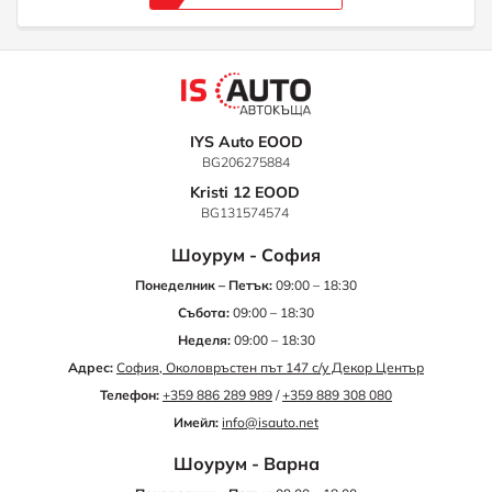
IYS Auto EOOD
BG206275884
Kristi 12 EOOD
BG131574574
Шоурум - София
Понеделник – Петък:
09:00 – 18:30
Събота:
09:00 – 18:30
Неделя:
09:00 – 18:30
Адрес:
София, Околовръстен път 147 с/у Декор Център
Телефон:
+359 886 289 989
/
+359 889 308 080
Имейл:
info@isauto.net
Шоурум - Варна