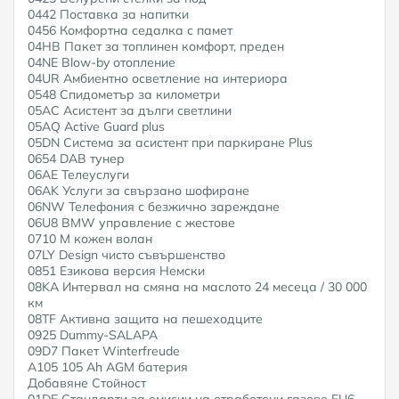
0442 Поставка за напитки
0456 Комфортна седалка с памет
04HB Пакет за топлинен комфорт, преден
04NE Blow-by отопление
04UR Амбиентно осветление на интериора
0548 Спидометър за километри
05AC Асистент за дълги светлини
05AQ Active Guard plus
05DN Система за асистент при паркиране Plus
0654 DAB тунер
06AE Телеуслуги
06AK Услуги за свързано шофиране
06NW Телефония с безжично зареждане
06U8 BMW управление с жестове
0710 M кожен волан
07LY Design чисто съвършенство
0851 Езикова версия Немски
08KA Интервал на смяна на маслото 24 месеца / 30 000
км
08TF Активна защита на пешеходците
0925 Dummy-SALAPA
09D7 Пакет Winterfreude
A105 105 Ah AGM батерия
Добавяне Стойност
01DE Стандарти за емисии на отработени газове EU6