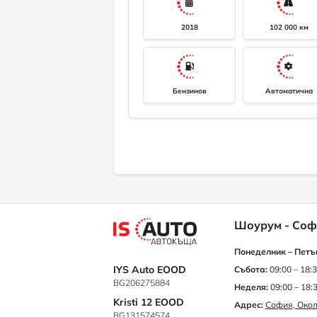
2018
102 000 км
Бензинов
Автоматична
Шоурум - Соф
Понеделник – Петъ
IYS Auto EOOD
Събота:
09:00 – 18:
BG206275884
Неделя:
09:00 – 18:
Kristi 12 EOOD
Адрес:
София, Окол
BG131574574