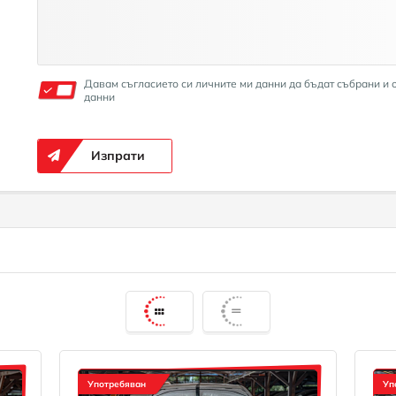
Давам съгласието си личните ми данни да бъдат събрани и 
данни
Изпрати
Употребяван
Уп