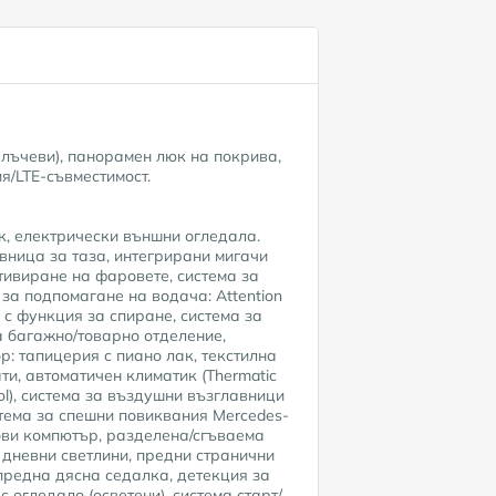
-лъчеви), панорамен люк на покрива,
я/LTE-съвместимост.
к, електрически външни огледала.
вница за таза, интегрирани мигачи
тивиране на фаровете, система за
 за подпомагане на водача: Attention
st с функция за спиране, система за
а багажно/товарно отделение,
: тапицерия с пиано лак, текстилна
ти, автоматичен климатик (Thermatic
ol), система за въздушни възглавници
стема за спешни повиквания Mercedes-
дови компютър, разделена/сгъваема
 дневни светлини, предни странични
предна дясна седалка, детекция за
огледало (осветени), система старт/