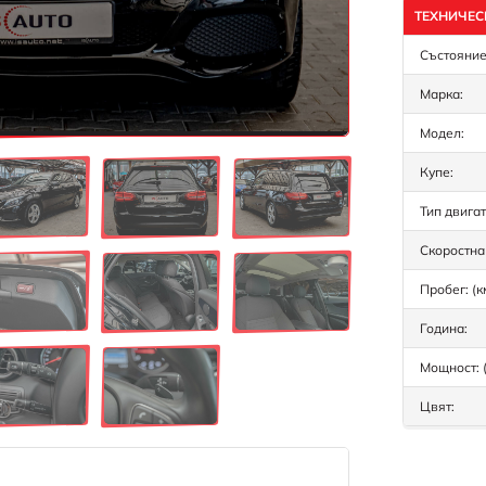
ТЕХНИЧЕС
Състояние
Марка:
Модел:
Купе:
Тип двигат
Скоростна 
Пробег: (к
Година:
Мощност: (
Цвят: