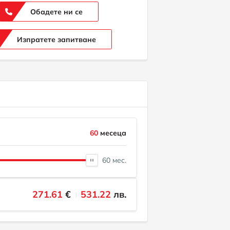
Обадете ни се
Изпратете запитване
60
месеца
60 мес.
271.61
€
531.22
лв.