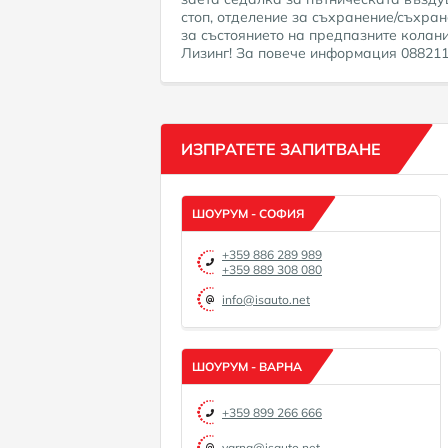
стоп, отделение за съхранение/съхра
за състоянието на предпазните колани
Лизинг! За повече информация 08821110
ИЗПРАТЕТЕ ЗАПИТВАНЕ
ШОУРУМ - СОФИЯ
+359 886 289 989
+359 889 308 080
info@isauto.net
ШОУРУМ - ВАРНА
+359 899 266 666
varna@isauto.net