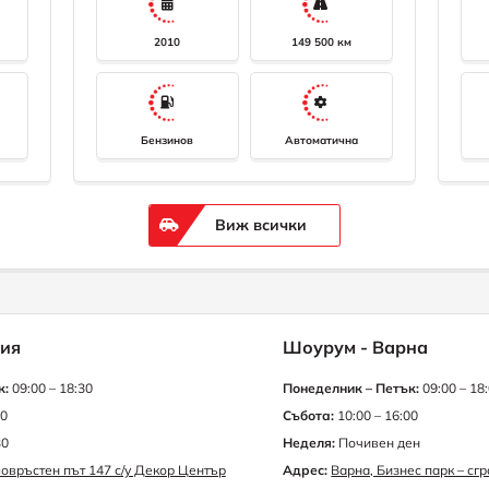
2010
149 500 км
Бензинов
Автоматична
Виж всички
ия
Шоурум - Варна
к:
09:00 – 18:30
Понеделник – Петък:
09:00 – 18
30
Събота:
10:00 – 16:00
30
Неделя:
Почивен ден
овръстен път 147 с/у Декор Център
Адрес:
Варна, Бизнес парк – сг