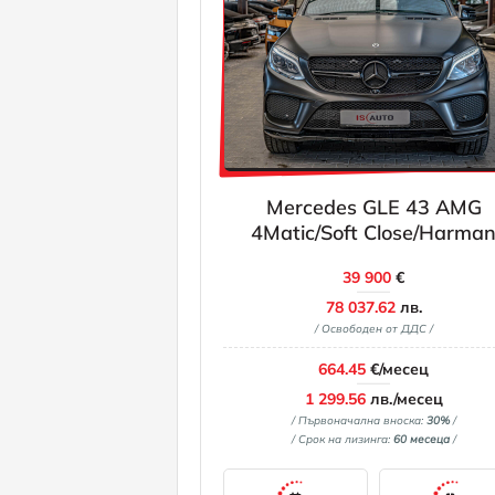
Mercedes GLE 43 AMG
4Matic/Soft Close/Harma
Kardon/Kamera
39 900
€
360/Ambient/Blind Assist
78 037.62
лв.
/ Освободен от ДДС /
664.45
€/месец
1 299.56
лв./месец
/ Първоначална вноска:
30%
/
/ Срок на лизинга:
60 месеца
/