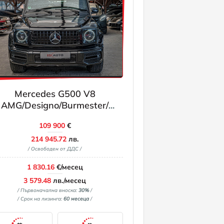
Mercedes G500 V8
AMG/Designo/Burmester/
Обдухване/Шибедах/
109 900
€
Алкантар/Камера 360
214 945.72
лв.
/ Освободен от ДДС /
1 830.16
€/месец
3 579.48
лв./месец
/ Първоначална вноска:
30%
/
/ Срок на лизинга:
60 месеца
/