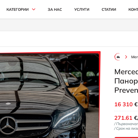
КАТЕГОРИИ
ЗА НАС
УСЛУГИ
СТАТИИ
КОН
АВТОМОБИЛИ И ДЖИПОВЕ
БУСОВЕ
КАМИОНИ
Mer
СЕЛСКОСТОПАНСКИ
Merce
ИНДУСТРИАЛНИ
Панора
КАРИ
Preven
16 310
271.61
€
/ Първонача
/ Срок на лиз