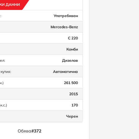
КИ ДАННИ
:
Употребяван
Mercedes-Benz
C 220
Комби
ел:
Дизелов
кутия:
Автоматична
м.)
261 500
2015
к.с.)
170
Черен
Обява
#372