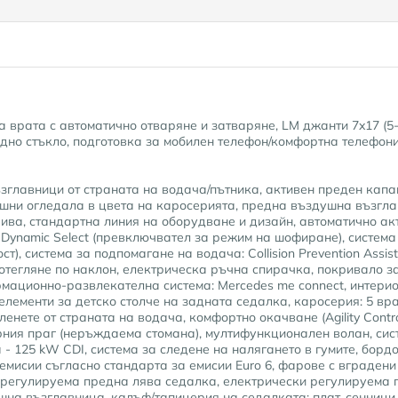
на врата с автоматично отваряне и затваряне, LM джанти 7x17 (5
дно стъкло, подготовка за мобилен телефон/комфортна телефони
ъзглавници от страната на водача/пътника, активен преден капа
ъншни огледала в цвета на каросерията, предна въздушна възгла
ива, стандартна линия на оборудване и дизайн, автоматично ак
 / Dynamic Select (превключвател за режим на шофиране), система
ст), система за подпомагане на водача: Collision Prevention Assi
отегляне по наклон, електрическа ръчна спирачка, покривало з
ационно-развлекателна система: Mercedes me connect, интериор
елементи за детско столче на задната седалка, каросерия: 5 вра
енете от страната на водача, комфортно окачване (Agility Contr
арния праг (неръждаема стомана), мултифункционален волан, си
а - 125 kW CDI, система за следене на налягането в гумите, бор
емисии съгласно стандарта за емисии Euro 6, фарове с вградени
регулируема предна лява седалка, електрически регулируема 
на възглавница, калъф/тапицерия на седалката: плат, сенници с 