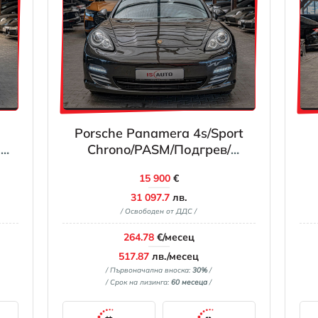
Porsche Panamera 4s/Sport
n
Chrono/PASM/Подгрев/
Алкантар/Шибедах/ABD/Isofix
15 900
€
31 097.7
лв.
/ Освободен от ДДС /
264.78
€/месец
517.87
лв./месец
/ Първоначална вноска:
30%
/
/ Срок на лизинга:
60 месеца
/