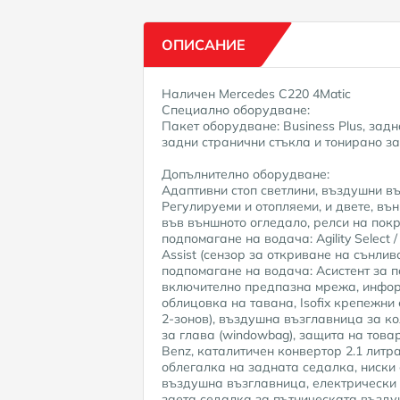
ОПИСАНИЕ
Наличен Mercedes C220 4Matic
Специално оборудване:
Пакет оборудване: Business Plus, зад
задни странични стъкла и тонирано за
Допълнително оборудване:
Адаптивни стоп светлини, въздушни в
Регулируеми и отопляеми, и двете, в
във външното огледало, релси на покр
подпомагане на водача: Agility Select
Assist (сензор за откриване на сънливо
подпомагане на водача: Асистент за п
включително предпазна мрежа, информ
облицовка на тавана, Isofix крепежни 
2-зонов), въздушна възглавница за кол
за глава (windowbag), защита на тов
Benz, каталитичен конвертор 2.1 литр
облегалка на задната седалка, ниски 
въздушна възглавница, електрически 
заета седалка за пътническата въздуш