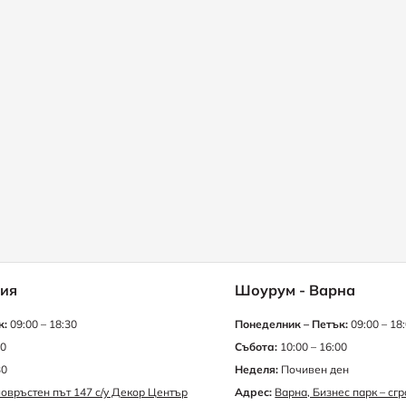
ия
Шоурум - Варна
к:
09:00 – 18:30
Понеделник – Петък:
09:00 – 18
30
Събота:
10:00 – 16:00
30
Неделя:
Почивен ден
овръстен път 147 с/у Декор Център
Адрес:
Варна, Бизнес парк – сг