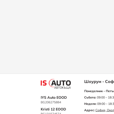
Шоурум - Соф
Понеделник – Петъ
IYS Auto EOOD
Събота:
09:00 – 18:
BG206275884
Неделя:
09:00 – 18:
Kristi 12 EOOD
Адрес:
София, Окол
BG131574574