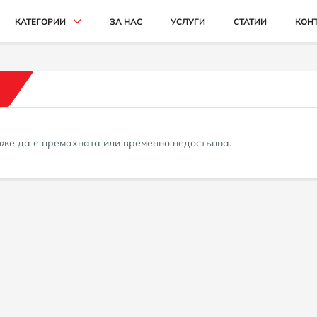
КАТЕГОРИИ
ЗА НАС
УСЛУГИ
СТАТИИ
КОН
АВТОМОБИЛИ И ДЖИПОВЕ
БУСОВЕ
КАМИОНИ
може да е премахната или временно недостъпна.
СЕЛСКОСТОПАНСКИ
ИНДУСТРИАЛНИ
КАРИ