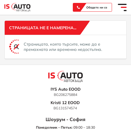
Вашият надежден партньор при покупка на нов или употребяван автомобил
Обадете ни се
СТРАНИЦАТА НЕ Е НАМЕРЕНА...
Страницата, която търсите, може да е
премахната или временно недостъпна.
IYS Auto EOOD
BG206275884
Kristi 12 EOOD
BG131574574
Шоурум - София
Понеделник – Петък:
09:00 – 18:30