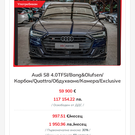
Употребяван
Audi S8 4.0TFSI/Bang&Olufsen/
Карбон/Quattro/Обдухване/Камера/Exclusive
59 900
€
117 154.22
лв.
/ Освободен от ДДС /
997.51
€/месец
1 950.96
лв./месец
/ Първоначална вноска:
30%
/