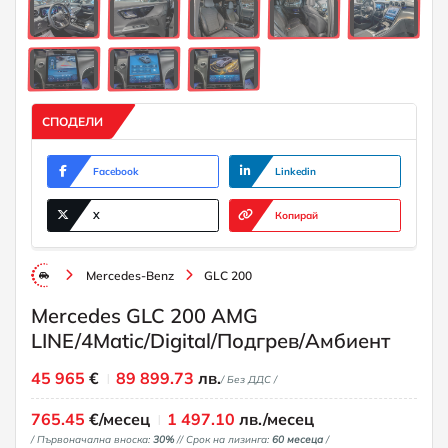
СПОДЕЛИ
Facebook
Linkedin
X
Копирай
Mercedes-Benz
GLC 200
Mercedes GLC 200 AMG
LINE/4Matic/Digital/Подгрев/Амбиент
45 965
€
89 899.73
лв.
/ Без ДДС /
765.45
€/месец
1 497.10
лв./месец
/ Първоначална вноска:
30%
/
/ Срок на лизинга:
60 месеца
/