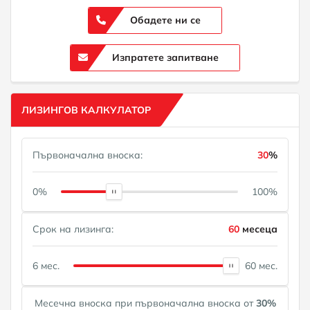
Обадете ни се
Изпратете запитване
ЛИЗИНГОВ КАЛКУЛАТОР
Първоначална вноска:
30
%
0%
100%
Срок на лизинга:
60
месеца
6 мес.
60 мес.
Месечна вноска при първоначална вноска от
30
%