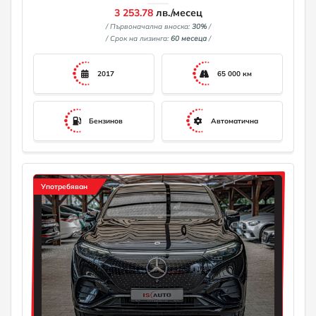
3 253.78
лв./месец
/ Първоначална вноска:
30%
/
/ Срок на лизинга:
60 месеца
/
2017
65 000 км
Бензинов
Автоматична
Употребяван