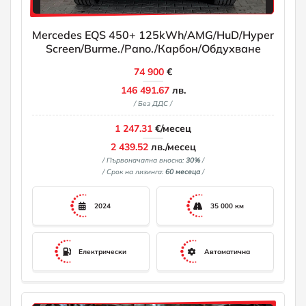
Mercedes EQS 450+ 125kWh/AMG/HuD/Hyper
Screen/Burme./Pano./Карбон/Обдухване
74 900
€
146 491.67
лв.
/ Без ДДС /
1 247.31
€/месец
2 439.52
лв./месец
/ Първоначална вноска:
30%
/
/ Срок на лизинга:
60 месеца
/
2024
35 000 км
Електрически
Автоматична