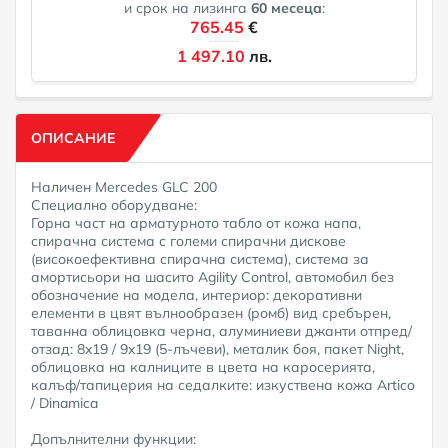
и срок на лизинга
60
месеца
:
765.45
€
1 497.10
лв.
ОПИСАНИЕ
Наличен Mercedes GLC 200
Специално оборудване:
Горна част на арматурното табло от кожа напа,
спирачна система с големи спирачни дискове
(високоефективна спирачна система), система за
амортисьори на шасито Agility Control, автомобил без
обозначение на модела, интериор: декоративни
елементи в цвят вълнообразен (ромб) вид сребърен,
таванна облицовка черна, алуминиеви джанти отпред/
отзад: 8x19 / 9x19 (5-лъчеви), металик боя, пакет Night,
облицовка на калниците в цвета на каросерията,
калъф/тапицерия на седалките: изкуствена кожа Artico
/ Dinamica
Допълнителни функции: