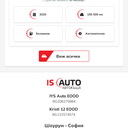
/ Срок на лизинга:
60 месеца
/
2020
155 500 км
Бензинов
Автоматична
Виж всички
IYS Auto EOOD
BG206275884
Kristi 12 EOOD
BG131574574
Шоурум - София