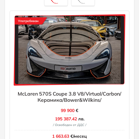
Употребяван
McLaren 570S Coupe 3.8 V8/Virtual/Carbon/
Керамика/Bower&Wilkins/
99 900
€
195 387.42
лв.
/ Освободен от ДДС /
1 663.63
€/месец