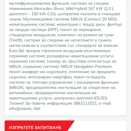
мултифункционална функция, система за спешни
повиквания Mercedes-Benz, Mild Hybrid 167 kW (2.0 L
двигател - 150 kW CGI), централна конзола в гланцово
черно, Мултимедийна система MBUX (Connect 20 MID),
навигационна система: навигация с твърд диск, филтър
за твърди частици (OPF), пакет за паркиране,
стандартно междуосие, комплект за ремонт на гуми
(Tirefit), система за следене на налягането в гумите,
ниски емисии в съответствие със стандарта за емисии
Euro 6d, предни странични въздушни възглавници,
сервизна система: разширени навигационни услуги,
сервизна система: скенер за пръстови отпечатъци за
MBUX, сервизна система: MBUX Navigation Premium,
пакет комфорт на седалките, отопление на предните
седалки, интегриран смартфон, пакет огледала,
система за гласово управление с разширени функции
(MBUX), предварителна инсталация за споделяне на
автомобили, предварителна инсталация на
навигационни услуги, централен дисплей (OLED)
Лизинг! За повече информация 0882111021, e-mail:
info@isauto. Net
ИЗПРАТЕТЕ ЗАПИТВАНЕ