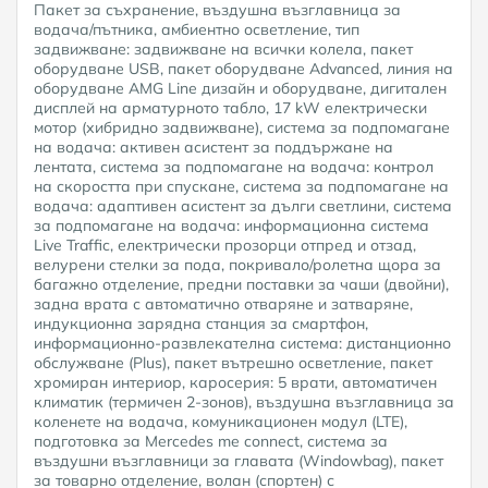
Пакет за съхранение, въздушна възглавница за
водача/пътника, амбиентно осветление, тип
задвижване: задвижване на всички колела, пакет
оборудване USB, пакет оборудване Advanced, линия на
оборудване AMG Line дизайн и оборудване, дигитален
дисплей на арматурното табло, 17 kW електрически
мотор (хибридно задвижване), система за подпомагане
на водача: активен асистент за поддържане на
лентата, система за подпомагане на водача: контрол
на скоростта при спускане, система за подпомагане на
водача: адаптивен асистент за дълги светлини, система
за подпомагане на водача: информационна система
Live Traffic, електрически прозорци отпред и отзад,
велурени стелки за пода, покривало/ролетна щора за
багажно отделение, предни поставки за чаши (двойни),
задна врата с автоматично отваряне и затваряне,
индукционна зарядна станция за смартфон,
информационно-развлекателна система: дистанционно
обслужване (Plus), пакет вътрешно осветление, пакет
хромиран интериор, каросерия: 5 врати, автоматичен
климатик (термичен 2-зонов), въздушна възглавница за
коленете на водача, комуникационен модул (LTE),
подготовка за Mercedes me connect, система за
въздушни възглавници за главата (Windowbag), пакет
за товарно отделение, волан (спортен) с