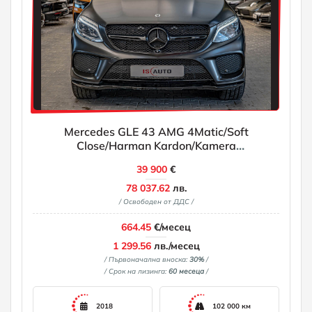
Mercedes GLE 43 AMG 4Matic/Soft
Close/Harman Kardon/Kamera
360/Ambient/Blind Assist
39 900
€
78 037.62
лв.
/ Освободен от ДДС /
664.45
€/месец
1 299.56
лв./месец
/ Първоначална вноска:
30%
/
/ Срок на лизинга:
60 месеца
/
2018
102 000 км