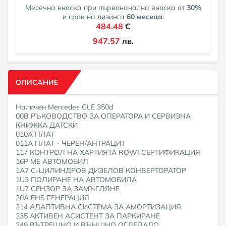
Месечна вноска при първоначална вноска от
30
%
и срок на лизинга
60
месеца
:
484.48
€
947.57
лв.
ОПИСАНИЕ
Наличен Mercedes GLE 350d
00B РЪКОВОДСТВО ЗА ОПЕРАТОРА И СЕРВИЗНА
КНИЖКА ДАТСКИ
010A ПЛАТ
011A ПЛАТ - ЧЕРЕН/АНТРАЦИТ
117 КОНТРОЛ НА ХАРТИЯТА ROWI СЕРТИФИКАЦИЯ
16P ME АВТОМОБИЛ
1A7 C-ЦИЛИНДРОВ ДИЗЕЛОВ КОНВЕРТОРАТОР
1U3 ПОЛИРАНЕ НА АВТОМОБИЛА
1U7 СЕНЗОР ЗА ЗАМЪГЛЯНЕ
20A EHS ГЕНЕРАЦИЯ
214 АДАПТИВНА СИСТЕМА ЗА АМОРТИЗАЦИЯ
235 АКТИВЕН АСИСТЕНТ ЗА ПАРКИРАНЕ
249 ВЪТРЕШНО И ВЪНШНО ОГЛЕДАЛО,