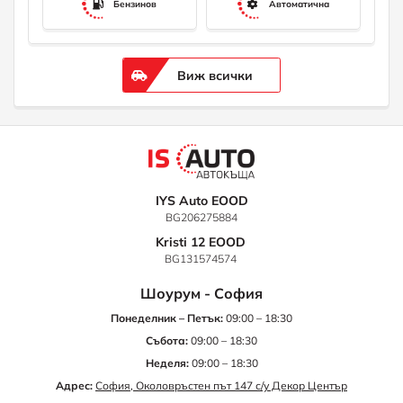
Бензинов
Автоматична
Виж всички
IYS Auto EOOD
BG206275884
Kristi 12 EOOD
BG131574574
Шоурум - София
Понеделник – Петък:
09:00 – 18:30
Събота:
09:00 – 18:30
Неделя:
09:00 – 18:30
Адрес:
София, Околовръстен път 147 с/у Декор Център