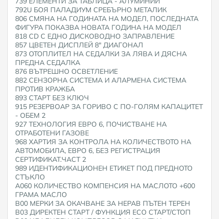
739 ЕЛЕМЕНТИ ЗА ТАБЛИЦА - АЛУМИНИЙ
792U БОЯ ПАЛАДИУМ СРЕБЪРНО МЕТАЛИК
806 СМЯНА НА ГОДИНАТА НА МОДЕЛ, ПОСЛЕДНАТА
ФИГУРА ПОКАЗВА НОВАТА ГОДИНА НА МОДЕЛ
818 CD С ЕДНО ДИСКОВОДНО ЗАПРАВЛЕНИЕ
857 ЦВЕТЕН ДИСПЛЕЙ 8" ДИАГОНАЛ
873 ОТОПЛИТЕЛ НА СЕДАЛКИ ЗА ЛЯВА И ДЯСНА
ПРЕДНА СЕДАЛКА
876 ВЪТРЕШНО ОСВЕТЛЕНИЕ
882 СЕНЗОРНА СИСТЕМА И АЛАРМЕНА СИСТЕМА
ПРОТИВ КРАЖБА
893 СТАРТ БЕЗ КЛЮЧ
915 РЕЗЕРВОАР ЗА ГОРИВО С ПО-ГОЛЯМ КАПАЦИТЕТ
- ОБЕМ 2
927 ТЕХНОЛОГИЯ ЕВРО 6, ПОЧИСТВАНЕ НА
ОТРАБОТЕНИ ГАЗОВЕ
968 ХАРТИЯ ЗА КОНТРОЛА НА КОЛИЧЕСТВОТО НА
АВТОМОБИЛА, ЕВРО 6, БЕЗ РЕГИСТРАЦИЯ
СЕРТИФИКАТ.ЧАСТ 2
989 ИДЕНТИФИКАЦИОНЕН ЕТИКЕТ ПОД ПРЕДНОТО
СТЪКЛО
A060 КОЛИЧЕСТВО КОМПЕНСИЯ НА МАСЛОТО +600
ГРАМА МАСЛО
B00 МЕРКИ ЗА ОКАЧВАНЕ ЗА НЕРАВ ПЪТЕН ТЕРЕН
B03 ДИРЕКТЕН СТАРТ / ФУНКЦИЯ ECO СТАРТ/СТОП