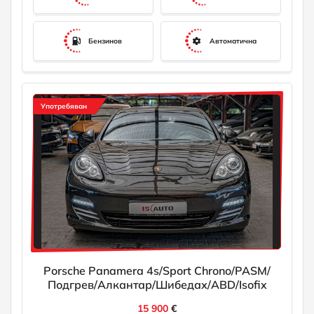
Бензинов
Автоматична
Употребяван
Porsche Panamera 4s/Sport Chrono/PASM/
Подгрев/Алкантар/Шибедах/ABD/Isofix
15 900
€