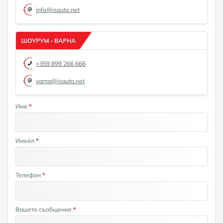
info@isauto.net
ШОУРУМ - ВАРНА
+359 899 266 666
varna@isauto.net
Име
*
Имейл
*
Телефон
*
Вашето съобщение
*