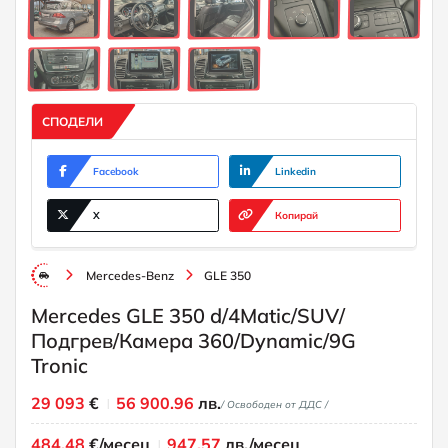
СПОДЕЛИ
Facebook
Linkedin
X
Копирай
Mercedes-Benz
GLE 350
Mercedes GLE 350 d/4Matic/SUV/
Подгрев/Камера 360/Dynamic/9G
Tronic
29 093
€
56 900.96
лв.
/ Освободен от ДДС /
484.48
€/месец
947.57
лв./месец