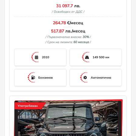
31 097.7
лв.
/ Освободен от ДДС /
264.78
€/месец
517.87
лв./месец
/ Първоначална вноска:
30%
/
/ Срок на лизинга:
60 месеца
/
2010
149 500 км
Бензинов
Автоматична
Употребяван