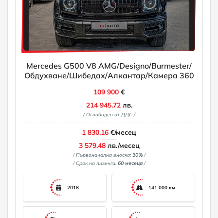
Mercedes G500 V8 AMG/Designo/Burmester/
Обдухване/Шибедах/Алкантар/Камера 360
109 900
€
214 945.72
лв.
/ Освободен от ДДС /
1 830.16
€/месец
3 579.48
лв./месец
/ Първоначална вноска:
30%
/
/ Срок на лизинга:
60 месеца
/
2018
141 000 км