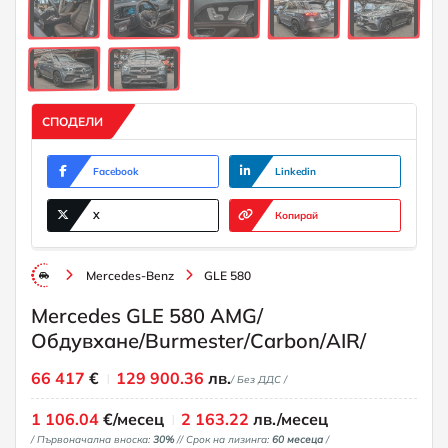
СПОДЕЛИ
Facebook
Linkedin
X
Копирай
Mercedes-Benz
GLE 580
Mercedes GLE 580 AMG/
Обдувхане/Burmester/Carbon/AIR/
66 417
€
129 900.36
лв.
/ Без ДДС /
1 106.04
€/месец
2 163.22
лв./месец
/ Първоначална вноска:
30%
/
/ Срок на лизинга:
60 месеца
/