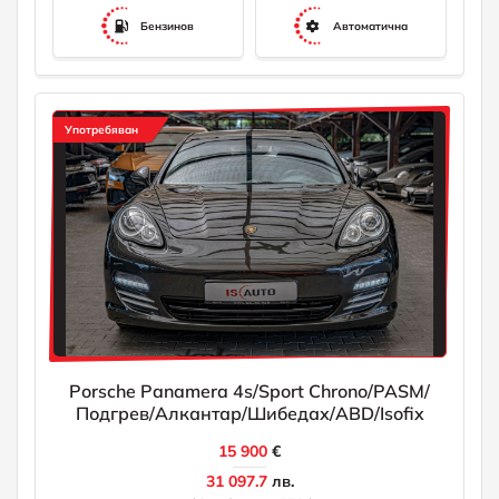
Бензинов
Автоматична
Употребяван
Porsche Panamera 4s/Sport Chrono/PASM/
Подгрев/Алкантар/Шибедах/ABD/Isofix
15 900
€
31 097.7
лв.