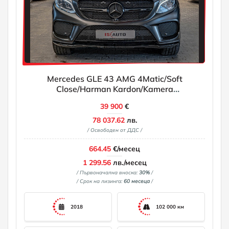
Mercedes GLE 43 AMG 4Matic/Soft
Close/Harman Kardon/Kamera
360/Ambient/Blind Assist
39 900
€
78 037.62
лв.
/ Освободен от ДДС /
664.45
€/месец
1 299.56
лв./месец
/ Първоначална вноска:
30%
/
/ Срок на лизинга:
60 месеца
/
2018
102 000 км