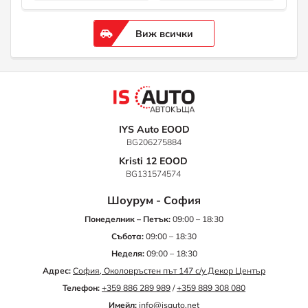
Виж всички
IYS Auto EOOD
BG206275884
Kristi 12 EOOD
BG131574574
Шоурум - София
Понеделник – Петък:
09:00 – 18:30
Събота:
09:00 – 18:30
Неделя:
09:00 – 18:30
Адрес:
София, Околовръстен път 147 с/у Декор Център
Телефон:
+359 886 289 989
/
+359 889 308 080
Имейл:
info@isauto.net