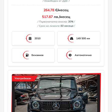
/ Освободен от ДДС /
264.78
€/месец
517.87
лв./месец
/ Първоначална вноска:
30%
/
/ Срок на лизинга:
60 месеца
/
2010
149 500 км
Бензинов
Автоматична
Употребяван