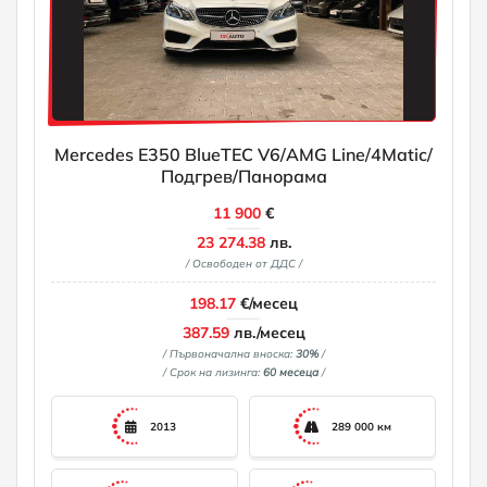
Mercedes E350 BlueTEC V6/AMG Line/4Matic/
Подгрев/Панорама
11 900
€
23 274.38
лв.
/ Освободен от ДДС /
198.17
€/месец
387.59
лв./месец
/ Първоначална вноска:
30%
/
/ Срок на лизинга:
60 месеца
/
2013
289 000 км