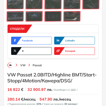
СПОДЕЛИ
Facebook
Linkedin
X
Копирай
VW
Passat
VW Passat 2.0BITD/Highline BMT/Start-
Stopp/4Motion/Камера/DSG/
16 822
€
32 900.97
лв.
/ Освободен от ДДС /
280.14
€/месец
547.90
лв./месец
/ Първоначална вноска:
30%
/
/ Срок на лизинга:
60 месеца
/