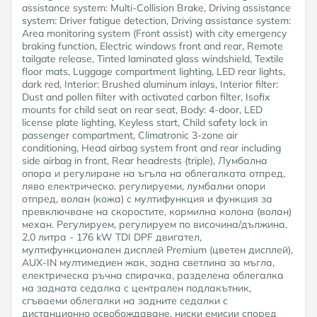
assistance system: Multi-Collision Brake, Driving assistance
system: Driver fatigue detection, Driving assistance system:
Area monitoring system (Front assist) with city emergency
braking function, Electric windows front and rear, Remote
tailgate release, Tinted laminated glass windshield, Textile
floor mats, Luggage compartment lighting, LED rear lights,
dark red, Interior: Brushed aluminum inlays, Interior filter:
Dust and pollen filter with activated carbon filter, Isofix
mounts for child seat on rear seat, Body: 4-door, LED
license plate lighting, Keyless start, Child safety lock in
passenger compartment, Climatronic 3-zone air
conditioning, Head airbag system front and rear including
side airbag in front, Rear headrests (triple), Лумбална
опора и регулиране на ъгъла на облегалката отпред,
ляво електрическо. регулируеми, лумбални опори
отпред, волан (кожа) с мултифункция и функция за
превключване на скоростите, кормилна колона (волан)
механ. Регулируем, регулируем по височина/дължина,
2,0 литра - 176 kW TDI DPF двигател,
мултифункционален дисплей Premium (цветен дисплей),
AUX-IN мултимедиен жак, задна светлина за мъгла,
електрическа ръчна спирачка, разделена облегалка
на задната седалка с централен подлакътник,
сгъваеми облегалки на задните седалки с
дистанционно освобождаване, ниски емисии според