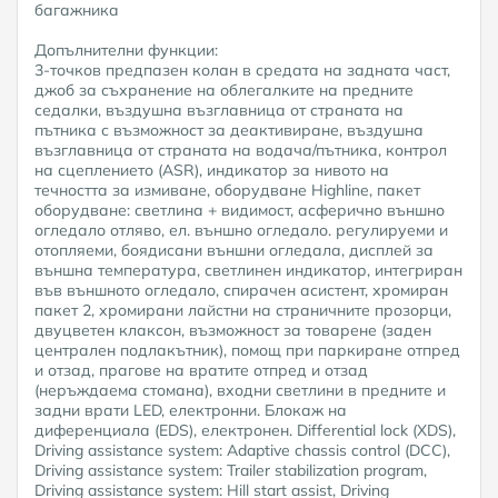
багажника
Допълнителни функции:
3-точков предпазен колан в средата на задната част,
джоб за съхранение на облегалките на предните
седалки, въздушна възглавница от страната на
пътника с възможност за деактивиране, въздушна
възглавница от страната на водача/пътника, контрол
на сцеплението (ASR), индикатор за нивото на
течността за измиване, оборудване Highline, пакет
оборудване: светлина + видимост, асферично външно
огледало отляво, ел. външно огледало. регулируеми и
отопляеми, боядисани външни огледала, дисплей за
външна температура, светлинен индикатор, интегриран
във външното огледало, спирачен асистент, хромиран
пакет 2, хромирани лайстни на страничните прозорци,
двуцветен клаксон, възможност за товарене (заден
централен подлакътник), помощ при паркиране отпред
и отзад, прагове на вратите отпред и отзад
(неръждаема стомана), входни светлини в предните и
задни врати LED, електронни. Блокаж на
диференциала (EDS), електронен. Differential lock (XDS),
Driving assistance system: Adaptive chassis control (DCC),
Driving assistance system: Trailer stabilization program,
Driving assistance system: Hill start assist, Driving