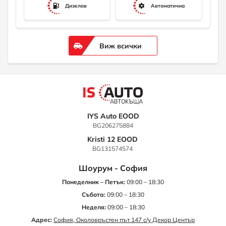
Дизелов
Автоматична
Виж всички
IYS Auto EOOD
BG206275884
Kristi 12 EOOD
BG131574574
Шоурум - София
Понеделник – Петък:
09:00 – 18:30
Събота:
09:00 – 18:30
Неделя:
09:00 – 18:30
Адрес:
София, Околовръстен път 147 с/у Декор Център