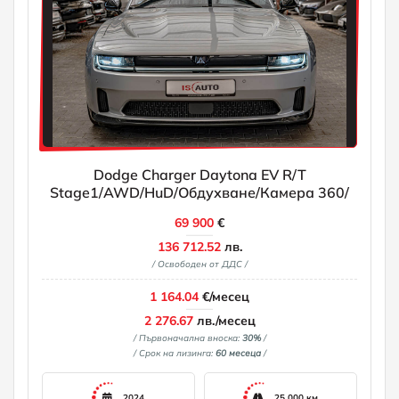
Dodge Charger Daytona EV R/T
Stage1/AWD/HuD/Обдухване/Камера 360/
69 900
€
136 712.52
лв.
/ Освободен от ДДС /
1 164.04
€/месец
2 276.67
лв./месец
/ Първоначална вноска:
30%
/
/ Срок на лизинга:
60 месеца
/
2024
25 000 км