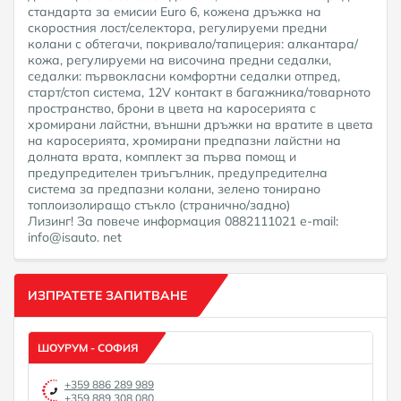
стандарта за емисии Euro 6, кожена дръжка на
скоростния лост/селектора, регулируеми предни
колани с обтегачи, покривало/тапицерия: алкантара/
кожа, регулируеми на височина предни седалки,
седалки: първокласни комфортни седалки отпред,
старт/стоп система, 12V контакт в багажника/товарното
пространство, брони в цвета на каросерията с
хромирани лайстни, външни дръжки на вратите в цвета
на каросерията, хромирани предпазни лайстни на
долната врата, комплект за първа помощ и
предупредителен триъгълник, предупредителна
система за предпазни колани, зелено тонирано
топлоизолиращо стъкло (странично/задно)
Лизинг! За повече информация 0882111021 e-mail:
info@isauto. net
ИЗПРАТЕТЕ ЗАПИТВАНЕ
ШОУРУМ - СОФИЯ
+359 886 289 989
+359 889 308 080