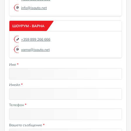
info@isauto.net
ШОУРУМ - ВАРНА
+359 899 266 666
varna@isauto.net
Име
*
Имейл
*
Телефон
*
Вашето съобщение
*