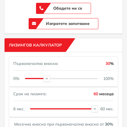
Обадете ни се
Изпратете запитване
ЛИЗИНГОВ КАЛКУЛАТОР
Първоначална вноска:
30
%
0%
100%
Срок на лизинга:
60
месеца
6 мес.
60 мес.
Месечна вноска при първоначална вноска от
30
%