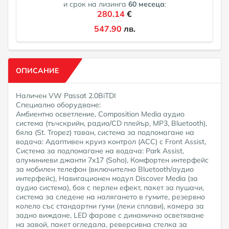
и срок на лизинга
60
месеца
:
280.14
€
547.90
лв.
ОПИСАНИЕ
Наличен VW Passat 2.0BiTDI
Специално оборудване:
Амбиентно осветление, Composition Media аудио
система (тъчскрийн, радио/CD плейър, MP3, Bluetooth),
бяла (St. Tropez) таван, система за подпомагане на
водача: Адаптивен круиз контрол (ACC) с Front Assist,
Система за подпомагане на водача: Park Assist,
алуминиеви джанти 7x17 (Soho), Комфортен интерфейс
за мобилен телефон (включително Bluetooth/аудио
интерфейс), Навигационен модул Discover Media (за
аудио система), боя с перлен ефект, пакет за пушачи,
система за следене на налягането в гумите, резервно
колело със стандартни гуми (леки сплави), камера за
задно виждане, LED фарове с динамично осветяване
на завой, пакет огледала, реверсивна стелка за