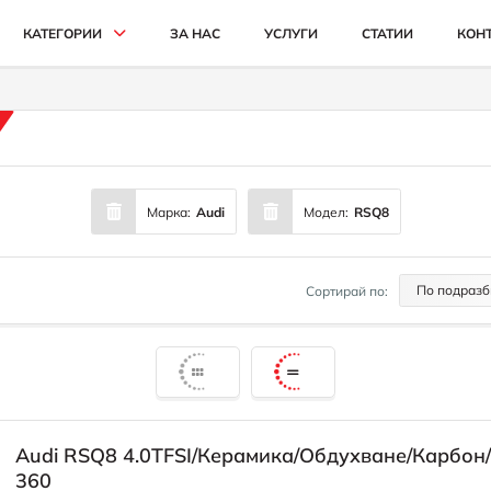
КАТЕГОРИИ
ЗА НАС
УСЛУГИ
СТАТИИ
КОН
АВТОМОБИЛИ И ДЖИПОВЕ
БУСОВЕ
КАМИОНИ
Марка:
Audi
Модел:
RSQ8
СЕЛСКОСТОПАНСКИ
ИНДУСТРИАЛНИ
По подразб
Сортирай по:
КАРИ
Audi RSQ8 4.0TFSI/Керамика/Обдухване/Карбон
360