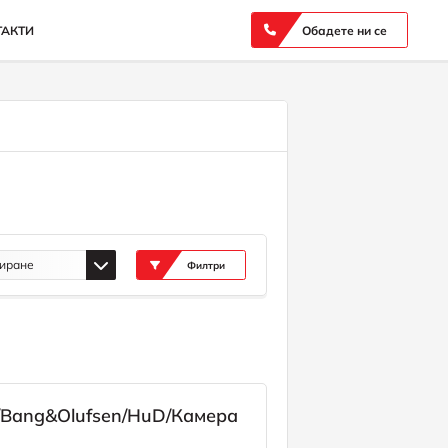
ТАКТИ
Обадете ни се
иране
Филтри
/Bang&Olufsen/HuD/Камера