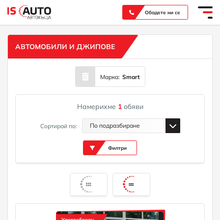
Вашият надежден партньор при покупка на нов или употребяван автомобил
Обадете ни се
АВТОМОБИЛИ И ДЖИПОВЕ
Марка:
Smart
Намерихме
1
обяви
По подразбиране
Сортирай по:
Филтри
Употребяван