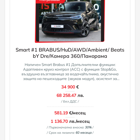
Smart #1 BRABUS/HuD/AWD/Ambient/ Beats
bY Dre/Камера 360/Панорама
Наличен Smart Brabus #1 Допълнителни функции:
Адаптивен круиз контрол (ACC) с функция Stop&Go,
въздушна възглавница за водача/пътника, акустична
защита на пешеходците (звуков модул), асистент за
отклонение на ремаркето (TSA), тип задвижване:
34 900
€
задвижване на всички колела, full LCD HD арматурно табло
(9.2" цветен дисплей), аудио навигационна система, функция
68 258.47
лв.
за автоматично задържане, функция за автоматично
/ Без ДДС /
поддържане на светлините (Follow me home), електрически
регулируеми, отопляеми и сгъваеми външни огледала със
спускане на огледалата, памет, външни огледала с
581.19
€/месец
автоматично затъмняване, външни огледала с функция за
автоматично спускане, външни огледала с амбиентно
1 136.70
лв./месец
осветление и функция за прожектиране, предни и задни
/ Първоначална вноска:
30%
/
мигачи със светлини за движение, Bluetooth интерфейс,
/ Срок на лизинга:
60 месеца
/
спирачен асистент, регенерация на спирачната енергия
(система за рекуперация), червени спирачни апарати,