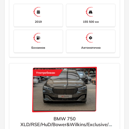
09AA Външна защита на обшивката 0C3E Bernina Grey
кехлибарен ефект металик Добавяне Стойност 01DE
Стандарти за емисии на отработени газове EU6 RDE 023K
BMW джанта V-spoke 620 / плоска. 0258 Гуми със свойства
runflat 02TB Спортна автоматична скоростна кутия 0302
2019
155 500 км
Алармена система 0322 Система за комфортен достъп 0358
Климатик и комфортно предно стъкло 03DS BMW дисплеен
ключ 0428 Предупредителен триъгълник и аптечка 0456
Комфортна седалка с памет 0494 Отопление на седалката
водач/пътник 04NB Автоматична Климатичен контрол с 4-
зонов контрол 04T7 Масажна функция за водача и пътника
Бензинов
Автоматична
0536 Допълнително отопление 0552 Адаптивни LED фарове
05AU Асистент за шофиране Professional 0610 Head-up
дисплей 0688 Harman/Kardon surround звукова система 06AE
Телесервизи 06C4 Connected пакет Professional 06U3
Работна зона BMW Live Professional 06WD WLAN Hotspot
0801 Немска версия 0879 Бордова литература, немски език
Употребяван
08R9 Хладилен агент R1234yf 08TL Dummy-SALAPA A090 90
Ah AGM батерия NAMY Кожена тапицерия Nappa
Enhanced/Mokka Лизинг! За повече информация
0882111022, info@isauto. net
BMW 750
ХLD/RSE/HuD/Bower&Wilkins/Exclusive/