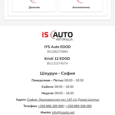
Задно осветление на краката Осветление на краката отпред
Осветление на багажното отделение Предни и задни
Дизелов
Автоматична
поставки за чаши Head-up дисплей Автоматична работа на
задната врата Задни светлини LED Дисплей за инструменти,
многофункционален Покрито с кожа арматурно табло Isofix
стойки за детски столчета Каросерия: 4 врати Лизинг, За
повече информация 0882111022 e-mail: info@isauto. Net
IYS Auto EOOD
BG206275884
Kristi 12 EOOD
BG131574574
Шоурум - София
Понеделник – Петък:
09:00 – 18:30
Събота:
09:00 – 18:30
Неделя:
09:00 – 18:30
Адрес:
София, Околовръстен път 147 с/у Декор Център
Телефон:
+359 886 289 989
/
+359 889 308 080
Имейл:
info@isauto.net