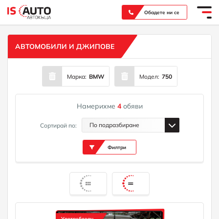
Вашият надежден партньор при покупка на нов или употребяван автомобил
Обадете ни се
АВТОМОБИЛИ И ДЖИПОВЕ
Марка:
BMW
Модел:
750
Намерихме
4
обяви
По подразбиране
Сортирай по:
Филтри
Употребяван