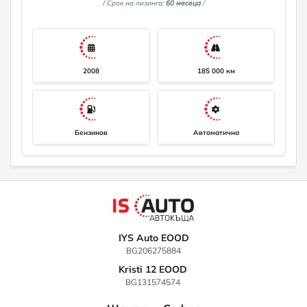
/ Срок на лизинга:
60 месеца
/
Ъглово въздушно окачване с електрическо регулиране на
амортисьорите Климатроник с ram air control концепция за
емисии, EU4 Освобождаване на облегалката за предни
седалки с функция Easy-Entry тъфтинг велурен паркет
Лумбална опора, електрическа регулируеми в облегалките
на предните седалки устройство за презареждане система
за почистване на фаровете система за круиз контрол помощ
2008
185 000 км
за затваряне на врати автоматично затъмняващо се
вътрешно огледало усилвател на волана, зависим от
скоростта (Servotronic) регулиране на обхвата на фаровете,
автоматичен дин предни подглавници гласов контрол 2
индивидуални седалки Закрепване за детска седалка за ISO
FIX система за детска седалка Пакет за цифров звук
Бензинов
Автоматична
подлакътници за двете предни седалки навигационна
система кожена тапицерия система за централно
заключване " Keyless Entry" Лизинг! За повече информация
0882111021, info@isauto. net
IYS Auto EOOD
BG206275884
Kristi 12 EOOD
BG131574574