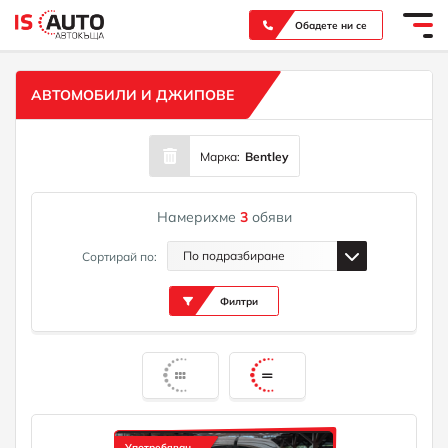
Вашият надежден партньор при покупка на нов или употребяван автомобил
Обадете ни се
АВТОМОБИЛИ И ДЖИПОВЕ
Марка:
Bentley
Намерихме
3
обяви
По подразбиране
Сортирай по:
Филтри
Употребяван