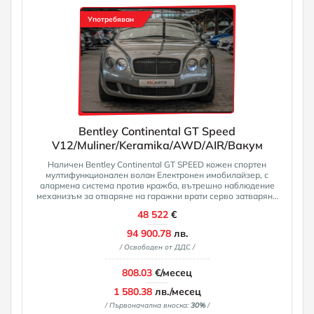
Употребяван
Bentley Continental GT Speed
V12/Muliner/Keramika/AWD/AIR/Вакум
Наличен Bentley Continental GT SPEED кожен спортен
мултифункционален волан Електронен имобилайзер, с
алармена система против кражба, вътрешно наблюдение
механизъм за отваряне на гаражни врати серво затваряне
на задната врата копче за скоростен лост Sport резервно
48 522
€
колело, спестяващо място приемане на телевизия
масажиращи седалки отпред 20" алуминиеви джанти със
94 900.78
лв.
седем спици преден и заден парктроник камера за задно
/ Освободен от ДДС /
виждане Регулиране на седалките, електрически, за двете
предни седалки задни подлакътници кожени калъфи за
седалки интервален контрол на чистачките със сензор за
808.03
€/месец
дъжд Отоплението на предните седалки може да се
управлява отделно Автоматично превключване на
1 580.38
лв./месец
фаровете Външни огледала с функция памет, автоматично
/ Първоначална вноска:
30%
/
затъмняване, ел. прибиране/регулиране/отопление 4