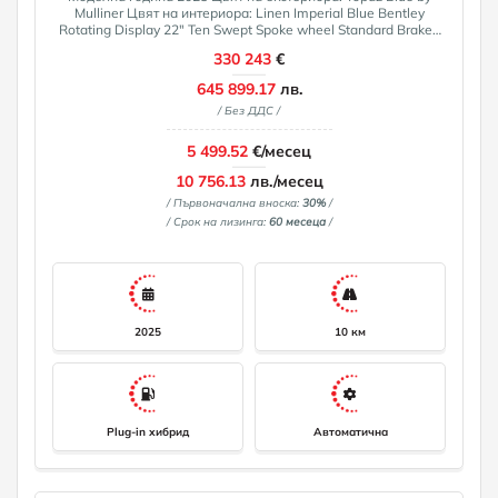
Mulliner Цвят на интериора: Linen Imperial Blue Bentley
Rotating Display 22" Ten Swept Spoke wheel Standard Brakes
with black painted calipers Лизинг! За повече информация
330 243
€
0882111021, info@isauto. net
645 899.17
лв.
/ Без ДДС /
5 499.52
€/месец
10 756.13
лв./месец
/ Първоначална вноска:
30%
/
/ Срок на лизинга:
60 месеца
/
2025
10 км
Plug-in хибрид
Автоматична