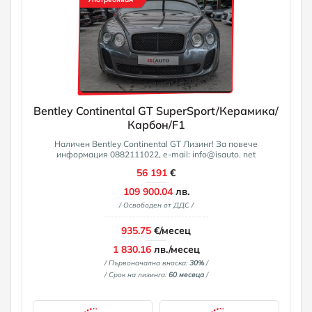
Bentley Continental GT SuperSport/Керамика/
Карбон/F1
Наличен Bentley Continental GT Лизинг! За повече
информация 0882111022, e-mail: info@isauto. net
56 191
€
109 900.04
лв.
/ Освободен от ДДС /
935.75
€/месец
1 830.16
лв./месец
/ Първоначална вноска:
30%
/
/ Срок на лизинга:
60 месеца
/