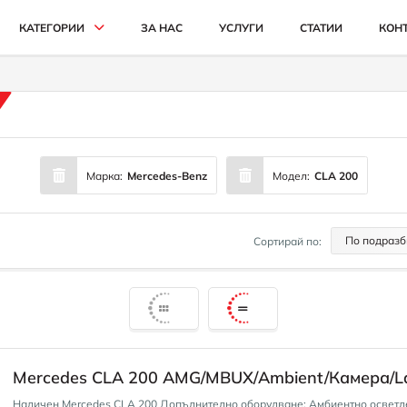
КАТЕГОРИИ
ЗА НАС
УСЛУГИ
СТАТИИ
КОН
АВТОМОБИЛИ И ДЖИПОВЕ
БУСОВЕ
КАМИОНИ
Марка:
Mercedes-Benz
Модел:
CLA 200
СЕЛСКОСТОПАНСКИ
ИНДУСТРИАЛНИ
По подразб
Сортирай по:
КАРИ
Mercedes CLA 200 AMG/MBUX/Ambient/Камера/La
Наличен Mercedes CLA 200 Допълнително оборудване: Амбиентно осветление, Спортна спирачна система,