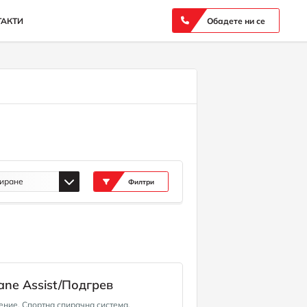
ТАКТИ
Обадете ни се
иране
Филтри
ne Assist/Подгрев