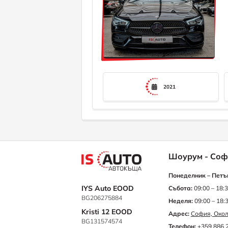
2021
Шоурум - Соф
Понеделник – Петъ
IYS Auto EOOD
Събота:
09:00 – 18:
BG206275884
Неделя:
09:00 – 18:
Kristi 12 EOOD
Адрес:
София, Окол
BG131574574
Телефон:
+359 886 