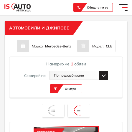
Вашият надежден партньор при покупка на нов или употребяван автомобил
Обадете ни се
АВТОМОБИЛИ И ДЖИПОВЕ
Марка:
Mercedes-Benz
Модел:
CLE
Намерихме
1
обяви
По подразбиране
Сортирай по:
Филтри
Употребяван