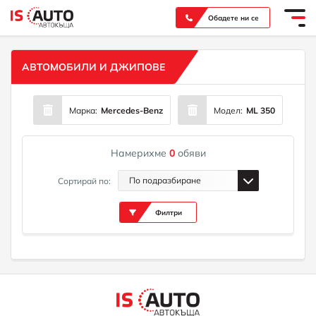
Вашият надежден партньор при покупка на нов или употребяван автомобил
Обадете ни се
АВТОМОБИЛИ И ДЖИПОВЕ
Марка:
Mercedes-Benz
Модел:
ML 350
Намерихме
0
обяви
По подразбиране
Сортирай по:
Филтри