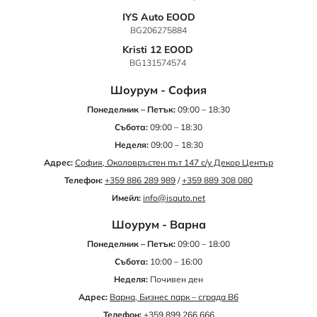
IYS Auto EOOD
BG206275884
Kristi 12 EOOD
BG131574574
Шоурум - София
Понеделник – Петък:
09:00 – 18:30
Събота:
09:00 – 18:30
Неделя:
09:00 – 18:30
Адрес:
София, Околовръстен път 147 с/у Декор Център
Телефон:
+359 886 289 989
/
+359 889 308 080
Имейл:
info@isauto.net
Шоурум - Варна
Понеделник – Петък:
09:00 – 18:00
Събота:
10:00 – 16:00
Неделя:
Почивен ден
Адрес:
Варна, Бизнес парк – сграда B6
Телефон:
+359 899 266 666