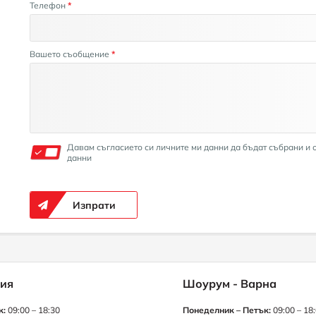
Телефон
*
Вашето съобщение
*
Давам съгласието си личните ми данни да бъдат събрани и 
данни
Изпрати
ия
Шоурум - Варна
к:
09:00 – 18:30
Понеделник – Петък:
09:00 – 18