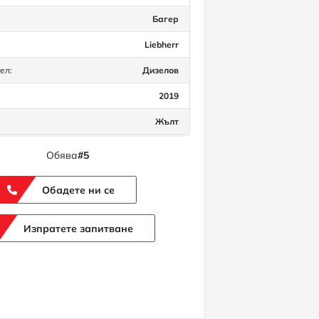
Багер
Liebherr
ел:
Дизелов
2019
Жълт
Обява
#5
Обадете ни се
Изпратете запитване