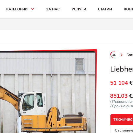
КАТЕГОРИИ
ЗА НАС
УСЛУГИ
СТАТИИ
КОН
АВТОМОБИЛИ И ДЖИПОВЕ
БУСОВЕ
КАМИОНИ
Баг
СЕЛСКОСТОПАНСКИ
Liebhe
ИНДУСТРИАЛНИ
КАРИ
51 104
851.03
€
/ Първонача
/ Срок на лиз
ТЕХНИЧЕС
Състояние