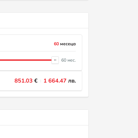
60
месеца
60 мес.
851.03
€
1 664.47
лв.