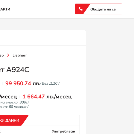
ТАКТИ
Обадете ни се
ер
Liebherr
rr A924C
€
99 950.74
лв.
/ Без ДДС /
/месец
1 664.47
лв./месец
лна вноска:
30%
/
инга:
60 месеца
/
КИ ДАННИ
:
Употребяван