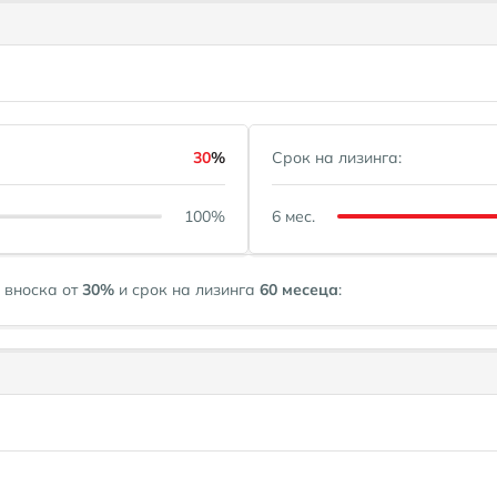
30
%
Срок на лизинга:
100%
6 мес.
 вноска от
30
%
и срок на лизинга
60
месеца
: