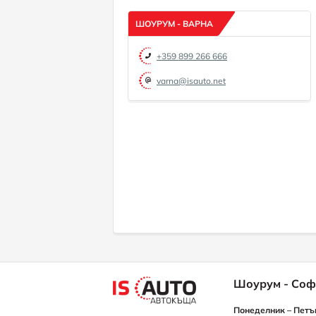
ШОУРУМ - ВАРНА
+359 899 266 666
varna@isauto.net
Шоурум - Соф
Понеделник – Петъ