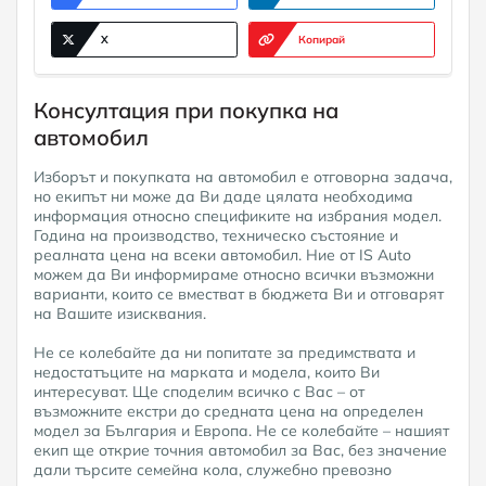
X
Копирай
Консултация при покупка на
автомобил
Изборът и покупката на автомобил е отговорна задача,
но екипът ни може да Ви даде цялата необходима
информация относно спецификите на избрания модел.
Година на производство, техническо състояние и
реалната цена на всеки автомобил. Ние от IS Auto
можем да Ви информираме относно всички възможни
варианти, които се вместват в бюджета Ви и отговарят
на Вашите изисквания.
Не се колебайте да ни попитате за предимствата и
недостатъците на марката и модела, които Ви
интересуват. Ще споделим всичко с Вас – от
възможните екстри до средната цена на определен
модел за България и Европа. Не се колебайте – нашият
екип ще открие точния автомобил за Вас, без значение
дали търсите семейна кола, служебно превозно