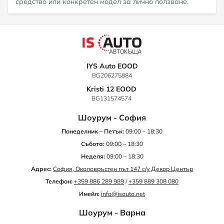
средство или конкретен модел за лично ползване.
IYS Auto EOOD
BG206275884
Kristi 12 EOOD
BG131574574
Шоурум - София
Понеделник – Петък:
09:00 – 18:30
Събота:
09:00 – 18:30
Неделя:
09:00 – 18:30
Адрес:
София, Околовръстен път 147 с/у Декор Център
Телефон:
+359 886 289 989
/
+359 889 308 080
Имейл:
info@isauto.net
Шоурум - Варна