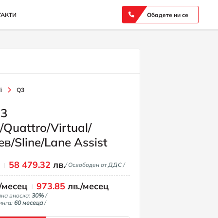
ТАКТИ
Обадете ни се
i
Q3
Q3
/Quattro/Virtual/
в/Sline/Lane Assist
€
58 479.32
лв.
/ Освободен от ДДС /
/месец
973.85
лв./месец
лна вноска:
30%
/
инга:
60 месеца
/