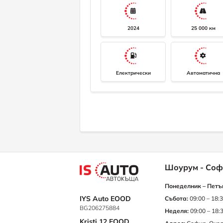
2024
25 000 км
Електрически
Автоматична
Шоурум - Соф
Понеделник – Петъ
IYS Auto EOOD
Събота:
09:00 – 18:
BG206275884
Неделя:
09:00 – 18:
Kristi 12 EOOD