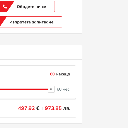
Обадете ни се
Изпратете запитване
60
месеца
60 мес.
497.92
€
973.85
лв.