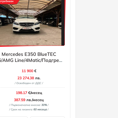
отребяван
Mercedes E350 BlueTEC
/AMG Line/4Matic/Подгрев/
Панорама
11 900
€
23 274.38
лв.
/ Освободен от ДДС /
198.17
€/месец
387.59
лв./месец
/ Първоначална вноска:
30%
/
/ Срок на лизинга:
60 месеца
/