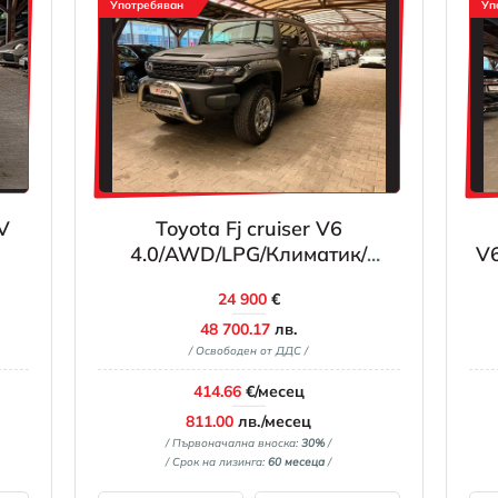
Употребяван
Уп
V
Toyota Fj cruiser V6
4.0/AWD/LPG/Климатик/
V6
Андроид
24 900
€
48 700.17
лв.
/ Освободен от ДДС /
414.66
€/месец
811.00
лв./месец
/ Първоначална вноска:
30%
/
/ Срок на лизинга:
60 месеца
/