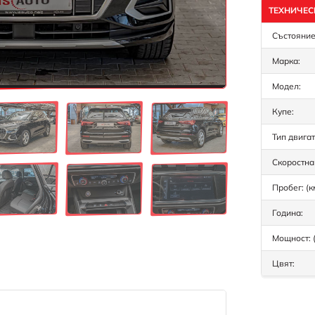
ТЕХНИЧЕС
Състояние
Марка:
Модел:
Купе:
Тип двигат
Скоростна 
Пробег: (к
Година:
Мощност: (
Цвят: