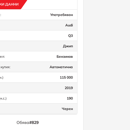
КИ ДАННИ
:
Употребяван
Audi
Q3
Джип
ел:
Бензинов
кутия:
Автоматична
м.)
115 000
2019
к.с.)
190
Черен
Обява
#829