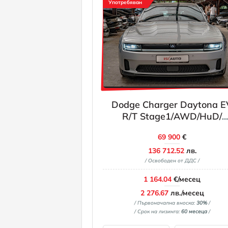
Употребяван
Dodge Charger Daytona E
R/T Stage1/AWD/HuD/
Обдухване/Камера 360/
69 900
€
136 712.52
лв.
/ Освободен от ДДС /
1 164.04
€/месец
2 276.67
лв./месец
/ Първоначална вноска:
30%
/
/ Срок на лизинга:
60 месеца
/