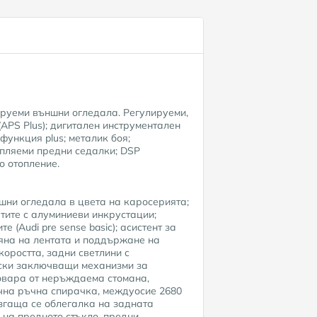
лируеми външни огледала. Регулируеми,
APS Plus); дигитален инструментален
функция plus; металик боя;
опляеми предни седалки; DSP
о отопление.
шни огледала в цвета на каросерията;
тите с алуминиеви инкрустации;
е (Audi pre sense basic); асистент за
мяна на лентата и поддържане на
скоростта, задни светлини с
ески заключващи механизми за
товара от неръждаема стомана,
нична ръчна спирачка, междуосие 2680
ъзгаща се облегалка на задната
е на предното стъкло, предни