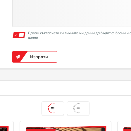
Давам съгласието си личните ми данни да бъдат събрани и 
данни
Изпрати