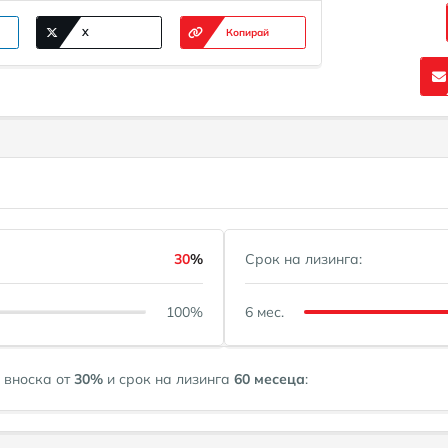
X
Копирай
30
%
Срок на лизинга:
100%
6 мес.
 вноска от
30
%
и срок на лизинга
60
месеца
: