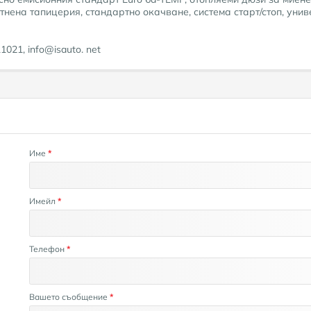
нена тапицерия, стандартно окачване, система старт/стоп, унив
021, info@isauto. net
Име
*
Имейл
*
Телефон
*
Вашето съобщение
*