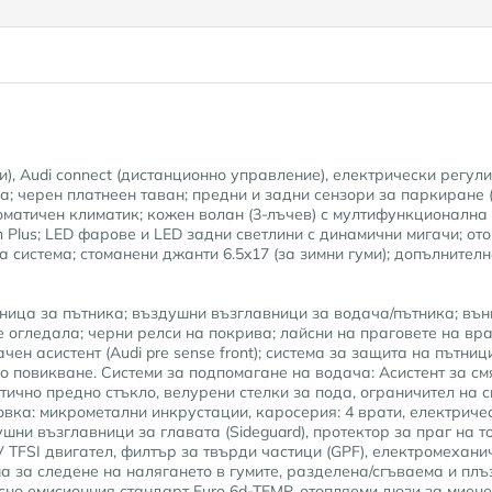
ги), Audi connect (дистанционно управление), електрически регу
; черен платнеен таван; предни и задни сензори за паркиране (
томатичен климатик; кожен волан (3-лъчев) с мултифункционална 
 Plus; LED фарове и LED задни светлини с динамични мигачи; от
а система; стоманени джанти 6.5x17 (за зимни гуми); допълнителн
ица за пътника; въздушни възглавници за водача/пътника; вън
 огледала; черни релси на покрива; лайсни на праговете на вра
ен асистент (Audi pre sense front); система за защита на пътницит
о повикване. Системи за подпомагане на водача: Асистент за с
кустично предно стъкло, велурени стелки за пода, ограничител на 
вка: микрометални инкрустации, каросерия: 4 врати, електрич
ушни възглавници за главата (Sideguard), протектор за праг на 
6V TFSI двигател, филтър за твърди частици (GPF), електромеха
ема за следене на налягането в гумите, разделена/сгъваема и пл
ласно емисионния стандарт Euro 6d-TEMP, отопляеми дюзи за миен