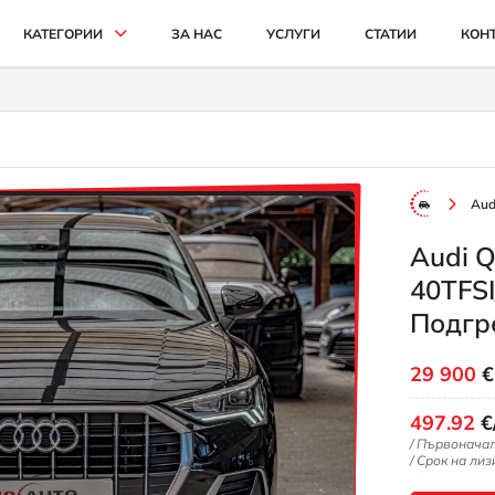
КАТЕГОРИИ
ЗА НАС
УСЛУГИ
СТАТИИ
КОН
АВТОМОБИЛИ И ДЖИПОВЕ
БУСОВЕ
КАМИОНИ
Aud
СЕЛСКОСТОПАНСКИ
Audi 
ИНДУСТРИАЛНИ
40TFSI
КАРИ
Подгре
29 900
497.92
€
/ Първонача
/ Срок на лиз