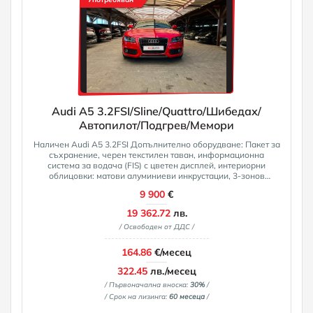
Audi A5 3.2FSI/Sline/Quattro/Шибедах/
Автопилот/Подгрев/Мемори
Наличен Audi A5 3.2FSI Допълнително оборудване: Пакет за
съхранение, черен текстилен таван, информационна
система за водача (FIS) с цветен дисплей, интериорни
облицовки: матови алуминиеви инкрустации, 3-зонов
автоматичен климатик, пакет светлини, алуминиеви джанти
9 900
€
8.5x19 (5-раменни, Y-дизайн), мултимедиен интерфейс MMI
Navigation Plus, електрически панорамен люк на покрива,
19 362.72
лв.
резервна гума (аварийна), вграден предавател за отваряне
/ Освободен от ДДС /
на гаражна врата, тапицерия от алкантара/кожа с релефно
лого на облегалките на предните седалки, електрически
регулируеми предни седалки (седалката на водача с
164.86
€/месец
функция за памет), електрически регулируема лумбална
опора за предните седалки, отопляеми предни седалки,
322.45
лв./месец
специално покритие Brilliant Red, озвучителна система DSP/
/ Първоначална вноска:
30%
/
озвучителна система Audi, спортно окачване, спортни
/ Срок на лизинга:
60 месеца
/
предни седалки, електрически регулируема лумбална опора
за предните седалки. Регулируема. Допълнително