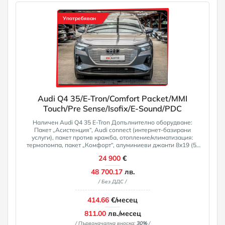
на задната седалка, предни странични въздушни
възглавници (интерактивна въздушна възглавница),
стандартно окачване, 12V контакт в предната централна
Употребяван
конзола, плътен лак, зелено тонирано топлоизолационно
стъкло Лизинг! За повече информация 0882111022
info@isauto. net
Audi Q4 35/E-Tron/Comfort Packet/MMI
Touch/Pre Sense/Isofix/E-Sound/PDC
Наличен Audi Q4 35 E-Tron Допълнително оборудване:
Пакет „Асистенция“, Audi connect (интернет-базирани
услуги), пакет против кражба, отопление/климатизация:
термопомпа, пакет „Комфорт“, алуминиеви джанти 8x19 (5-
раменни), металик боя, мултимедиен интерфейс MMI
24 900
€
Navigation Plus с MMI Touch, комплект за ремонт на гуми,
тонирани задни стъкла (затъмнени стъкла). Допълнително
48 700.17
лв.
оборудване: 4 високоговорителя, деактивиране на
/ Без ДДС /
пътническата въздушна възглавница, въздушни
възглавници за водача/пътника, акустична защита на
пешеходците, външен звук (e-sound), Audi connect (система
414.66
€/месец
за спешни повиквания и асистенция), Audi connect
(дистанционно/управление), външни огледала в цвета на
811.00
лв./месец
каросерията, текстилна таванна облицовка, алуминиеви
/ Първоначална вноска:
30%
/