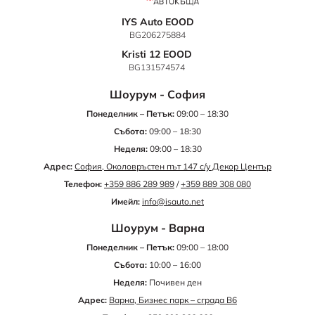
информация 0882111021, info@isauto. net
IYS Auto EOOD
BG206275884
Kristi 12 EOOD
BG131574574
Шоурум - София
Понеделник – Петък:
09:00 – 18:30
Събота:
09:00 – 18:30
Неделя:
09:00 – 18:30
Адрес:
София, Околовръстен път 147 с/у Декор Център
Телефон:
+359 886 289 989
/
+359 889 308 080
Имейл:
info@isauto.net
Шоурум - Варна
Понеделник – Петък:
09:00 – 18:00
Събота:
10:00 – 16:00
Неделя:
Почивен ден
Адрес:
Варна, Бизнес парк – сграда B6