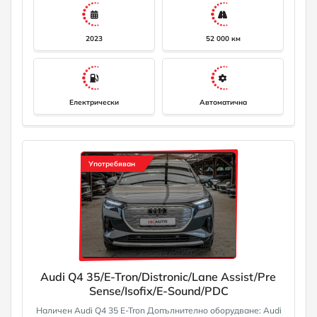
лентата на движение, електрически стъкла отпред и отзад,
прозрачно предно стъкло, велурени стелки, ограничител на
скоростта, пакет гланц, LED задни светлини, високоволтова
батерия 55 kWh бруто / 52 kWh нето, интериорна облицовка:
2023
52 000 км
хаптични лакирани инкрустации, черни, Isofix крепежни
елементи за детски седалки на предната пътническа и
задната седалка, 4-врата каросерия, система за въздушни
възглавници за главата (Sideguard), AC/DC заряден контакт,
кабел за зареждане с конектор тип 2 (режим 3),
мултимедиен интерфейс MMI Basic / MMI Radio, вградено
Електрически
Автоматична
зарядно устройство (до 7,2 kW), междуосие 2764 мм,
разделена/сгъваема облегалка на задната седалка, предни
странични въздушни възглавници, предна централна
странична въздушна възглавница (интерактивна въздушна
възглавница), калъф/тапицерия на седалката: плат Index,
стандартно окачване, 12V контакт в предната централна
Употребяван
конзола, дизайн на бронята: основен, зелено тонирано
топлоизолиращо стъкло Лизинг! За повече информация
0882111021 info@isauto. net
Audi Q4 35/E-Tron/Distronic/Lane Assist/Pre
Sense/Isofix/E-Sound/PDC
Наличен Audi Q4 35 E-Tron Допълнително оборудване: Audi