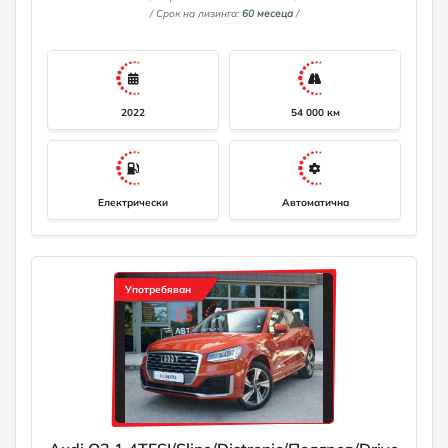
релси на покрива, електрически двигател 125 kW
/ Срок на лизинга:
60 месеца
/
(продължение 70 kW), система за подпомагане на водача:
асистент за кормилно управление, система за подпомагане
на водача: спирачен асистент (Audi pre sense front), система
за подпомагане на водача: предупреждение за напускане
на лентата на движение, електрически стъкла отпред и
отзад, прозрачно предно стъкло, велурени стелки за пода.
Ограничител на скоростта, пакет гланц, LED задни светлини,
2022
54 000 км
високоволтова батерия 55 kWh бруто / 52 kWh нето,
интериорна облицовка: хаптични лакирани инкрустации,
черни, Isofix крепежни елементи за детски седалки на
предната пътническа и задната седалка, каросерия: 4-врата,
автоматичен климатик, система за въздушни възглавници за
главата (Sideguard), AC/DC заряден контакт, кабел за
Електрически
Автоматична
зареждане с конектор тип 2 (Mode 3), вградено зарядно
устройство (до 7,2 kW), междуосие 2764 мм, разделена/
сгъваема облегалка на задната седалка, предни странични
въздушни възглавници, предна централна странична
въздушна възглавница (интерактивна въздушна
възглавница), тапицерия на седалките: Index плат,
Употребяван
стандартно окачване, 12V контакт в предната централна
конзола, дизайн на бронята: базов, зелено тонирано
топлоизолационно стъкло Лизинг! За повече информация
0882111021 info@isauto. net