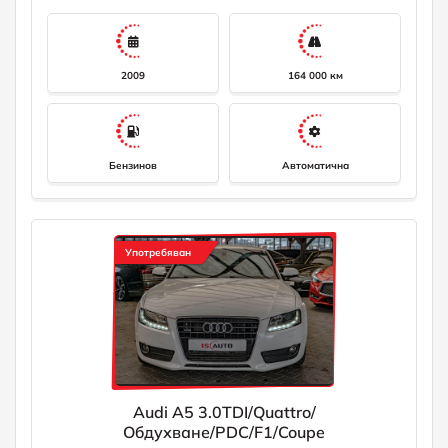
оборудване: Въздушна възглавница за водача/пътника,
система за контрол на сцеплението (ASR), асферично
външно огледало, ляво, асферично външно огледало,
дясно, електрически регулируеми и отопляеми външни
огледала, външни огледала в цвета на каросерията,
2009
164 000 км
индикатор за външна температура, система за подпомагане
на достъпа Easy-Entry, лайсни на праговете на вратите с
алуминиева инкрустация, електронно заключване на
диференциала (EDS), поставки за чаши в централната
конзола, пакет гланц, Isofix крепежни елементи за детски
седалки, каросерия: 2 врати, арматурно табло с радио
Бензинов
Автоматична
часовник, система за въздушни възглавници за главата
(Sideguard), волан (спортен/кожен - 3-лъчев), механично
регулируема кормилна колона. Регулиране на височина/
дължина, осветено огледало за тоалетно огледало,
монохромен дисплей (6,5 инча), двигател 3,2 л - 195 кВт V6
24V FSI, разделена/сгъваема облегалка на задната седалка,
Употребяван
ниски емисии съгласно стандарта за емисии Euro 5,
отопляеми дюзи за миене на предното стъкло, предни
странични въздушни възглавници, зелено тонирани
топлоизолационни стъкла Лизинг! За повече информация
0882111022 info@isauto. net
Audi A5 3.0TDI/Quattro/
Обдухване/PDC/F1/Coupe