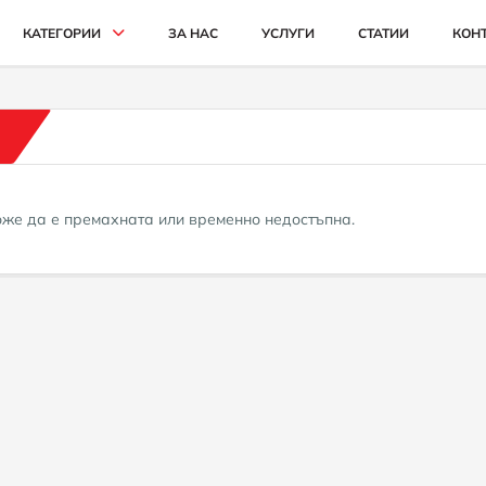
КАТЕГОРИИ
ЗА НАС
УСЛУГИ
СТАТИИ
КОН
АВТОМОБИЛИ И ДЖИПОВЕ
БУСОВЕ
КАМИОНИ
може да е премахната или временно недостъпна.
СЕЛСКОСТОПАНСКИ
ИНДУСТРИАЛНИ
КАРИ