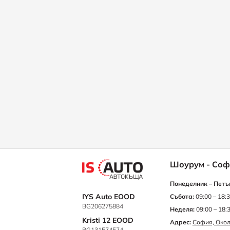
Шоурум - Соф
Понеделник – Петъ
IYS Auto EOOD
Събота:
09:00 – 18:
BG206275884
Неделя:
09:00 – 18:
Kristi 12 EOOD
Адрес:
София, Окол
BG131574574