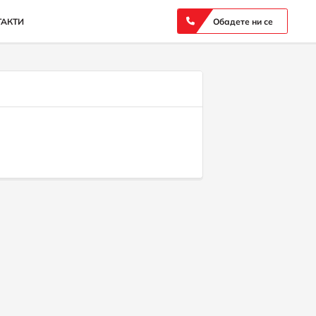
ТАКТИ
Обадете ни се