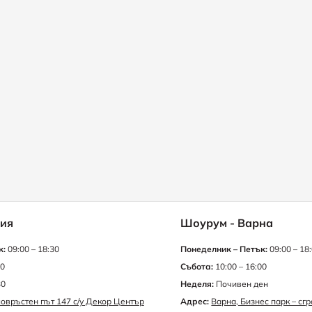
ия
Шоурум - Варна
к:
09:00 – 18:30
Понеделник – Петък:
09:00 – 18
30
Събота:
10:00 – 16:00
30
Неделя:
Почивен ден
овръстен път 147 с/у Декор Център
Адрес:
Варна, Бизнес парк – сг