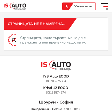
Вашият надежден партньор при покупка на нов или употребяван автомобил
Обадете ни се
СТРАНИЦАТА НЕ Е НАМЕРЕНА...
Страницата, която търсите, може да е
премахната или временно недостъпна.
IYS Auto EOOD
BG206275884
Kristi 12 EOOD
BG131574574
Шоурум - София
Понеделник – Петък:
09:00 – 18:30