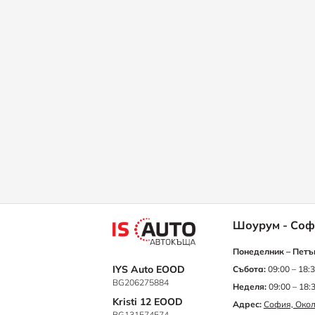
Шоурум - Соф
Понеделник – Петъ
IYS Auto EOOD
Събота:
09:00 – 18:
BG206275884
Неделя:
09:00 – 18:
Kristi 12 EOOD
Адрес:
София, Окол
BG131574574