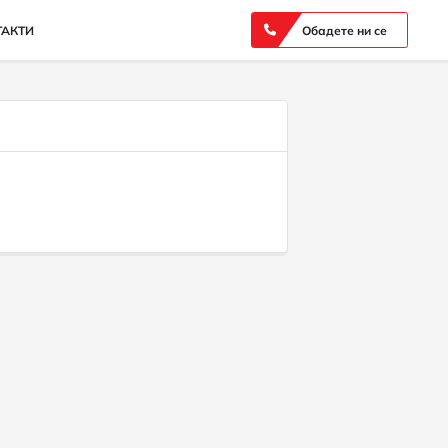
ТАКТИ
Обадете ни се