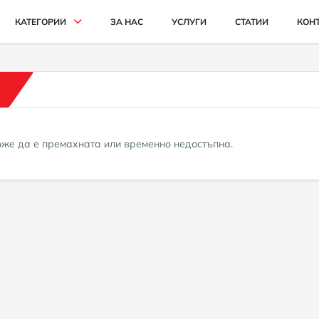
КАТЕГОРИИ
ЗА НАС
УСЛУГИ
СТАТИИ
КОН
АВТОМОБИЛИ И ДЖИПОВЕ
БУСОВЕ
КАМИОНИ
може да е премахната или временно недостъпна.
СЕЛСКОСТОПАНСКИ
ИНДУСТРИАЛНИ
КАРИ