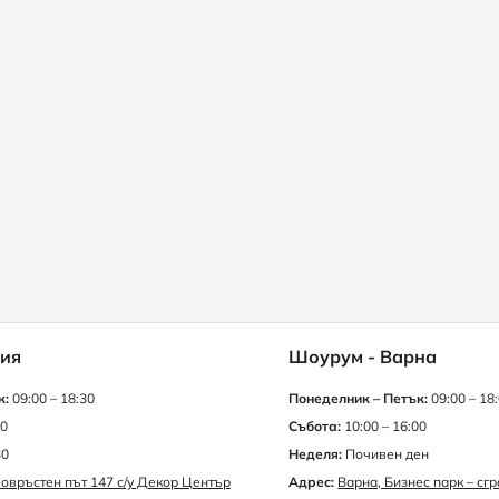
ия
Шоурум - Варна
к:
09:00 – 18:30
Понеделник – Петък:
09:00 – 18
30
Събота:
10:00 – 16:00
30
Неделя:
Почивен ден
овръстен път 147 с/у Декор Център
Адрес:
Варна, Бизнес парк – сг