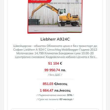
Liebherr A924C
Швейцарски - обмитен Обявената цена е без транспорт до
София Liebherr A 924 C Umschlag Mobilbagger Година 2012
Моточасове 14,799 Климатик Бандажни гуми 10.00-20
Централно смазване Хидравлична кабина Цената е без
Грайфер! Може да бъде доставен по поръчка!
51 104
€
99 950.74
лв.
/ Без ДДС /
851.03
€/месец
1 664.47
лв./месец
/ Първоначална вноска:
30%
/
/ Срок на лизинга:
60 месеца
/