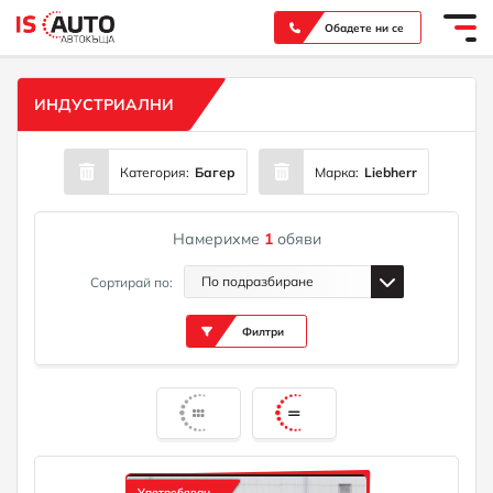
Вашият надежден партньор при покупка на нов или употребяван автомобил
Обадете ни се
ИНДУСТРИАЛНИ
Категория:
Багер
Марка:
Liebherr
Намерихме
1
обяви
По подразбиране
Сортирай по:
Филтри
Употребяван